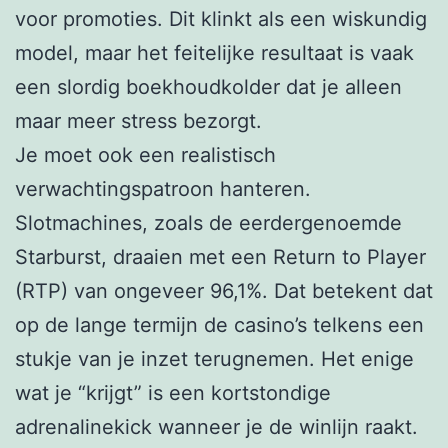
voor promoties. Dit klinkt als een wiskundig
model, maar het feitelijke resultaat is vaak
een slordig boekhoudkolder dat je alleen
maar meer stress bezorgt.
Je moet ook een realistisch
verwachtingspatroon hanteren.
Slotmachines, zoals de eerdergenoemde
Starburst, draaien met een Return to Player
(RTP) van ongeveer 96,1%. Dat betekent dat
op de lange termijn de casino’s telkens een
stukje van je inzet terugnemen. Het enige
wat je “krijgt” is een kortstondige
adrenalinekick wanneer je de winlijn raakt.