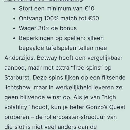
Stort een minimum van €10
Ontvang 100% match tot €50
Wager 30× de bonus
Beperkingen op spellen: alleen
bepaalde tafelspelen tellen mee
Anderzijds, Betway heeft een vergelijkbaar
aanbod, maar met extra “free spins” op
Starburst. Deze spins lijken op een flitsende
lichtshow, maar in werkelijkheid leveren ze
geen blijvende winst op. Als je van “high
volatility” houdt, kun je beter Gonzo’s Quest
proberen – de rollercoaster‑structuur van
die slot is niet veel anders dan de