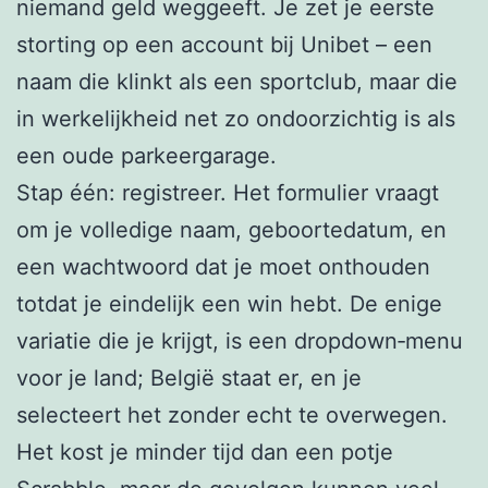
niemand geld weggeeft. Je zet je eerste
storting op een account bij Unibet – een
naam die klinkt als een sportclub, maar die
in werkelijkheid net zo ondoorzichtig is als
een oude parkeergarage.
Stap één: registreer. Het formulier vraagt
om je volledige naam, geboortedatum, en
een wachtwoord dat je moet onthouden
totdat je eindelijk een win hebt. De enige
variatie die je krijgt, is een dropdown‑menu
voor je land; België staat er, en je
selecteert het zonder echt te overwegen.
Het kost je minder tijd dan een potje