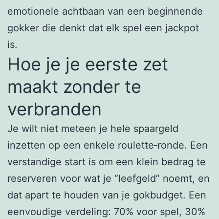
emotionele achtbaan van een beginnende
gokker die denkt dat elk spel een jackpot
is.
Hoe je je eerste zet
maakt zonder te
verbranden
Je wilt niet meteen je hele spaargeld
inzetten op een enkele roulette‑ronde. Een
verstandige start is om een klein bedrag te
reserveren voor wat je “leefgeld” noemt, en
dat apart te houden van je gokbudget. Een
eenvoudige verdeling: 70% voor spel, 30%