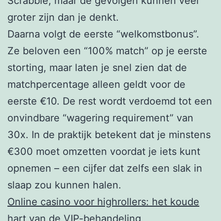
Scrabble, maar de gevolgen kunnen veel
groter zijn dan je denkt.
Daarna volgt de eerste “welkomstbonus”.
Ze beloven een “100% match” op je eerste
storting, maar laten je snel zien dat de
matchpercentage alleen geldt voor de
eerste €10. De rest wordt verdoemd tot een
onvindbare “wagering requirement” van
30x. In de praktijk betekent dat je minstens
€300 moet omzetten voordat je iets kunt
opnemen – een cijfer dat zelfs een slak in
slaap zou kunnen halen.
Online casino voor highrollers: het koude
hart van de VIP-behandeling