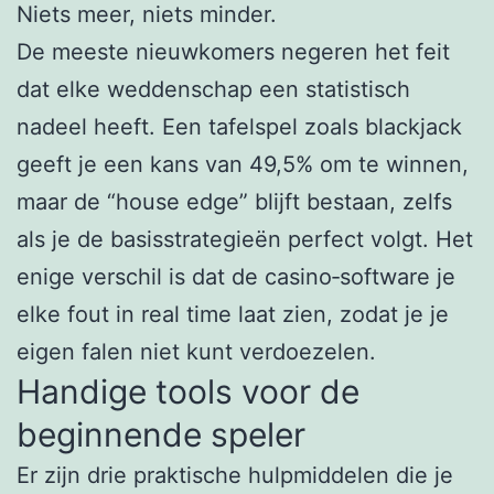
Niets meer, niets minder.
De meeste nieuwkomers negeren het feit
dat elke weddenschap een statistisch
nadeel heeft. Een tafelspel zoals blackjack
geeft je een kans van 49,5% om te winnen,
maar de “house edge” blijft bestaan, zelfs
als je de basisstrategieën perfect volgt. Het
enige verschil is dat de casino‑software je
elke fout in real time laat zien, zodat je je
eigen falen niet kunt verdoezelen.
Handige tools voor de
beginnende speler
Er zijn drie praktische hulpmiddelen die je