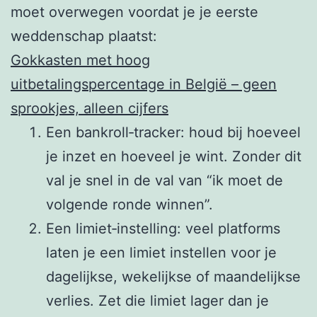
moet overwegen voordat je je eerste
weddenschap plaatst:
Gokkasten met hoog
uitbetalingspercentage in België – geen
sprookjes, alleen cijfers
Een bankroll‑tracker: houd bij hoeveel
je inzet en hoeveel je wint. Zonder dit
val je snel in de val van “ik moet de
volgende ronde winnen”.
Een limiet‑instelling: veel platforms
laten je een limiet instellen voor je
dagelijkse, wekelijkse of maandelijkse
verlies. Zet die limiet lager dan je