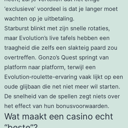
‘exclusieve’ voordeel is dat je langer moet
wachten op je uitbetaling.
Starburst blinkt met zijn snelle rotaties,
maar Evolution’s live tafels hebben een
traagheid die zelfs een slakteig paard zou
overtreffen. Gonzo’s Quest springt van
platform naar platform, terwijl een
Evolution‑roulette-ervaring vaak lijkt op een
oude glijbaan die net niet meer wil starten.
De snelheid van de spellen zegt niets over
het effect van hun bonusvoorwaarden.
Wat maakt een casino echt
“beste”?