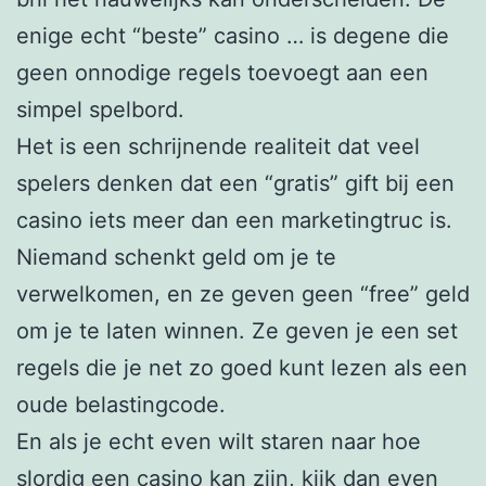
enige echt “beste” casino … is degene die
geen onnodige regels toevoegt aan een
simpel spelbord.
Het is een schrijnende realiteit dat veel
spelers denken dat een “gratis” gift bij een
casino iets meer dan een marketingtruc is.
Niemand schenkt geld om je te
verwelkomen, en ze geven geen “free” geld
om je te laten winnen. Ze geven je een set
regels die je net zo goed kunt lezen als een
oude belastingcode.
En als je echt even wilt staren naar hoe
slordig een casino kan zijn, kijk dan even