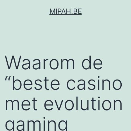
Ga
MIPAH.BE
naar
de
inhoud
Waarom de
“beste casino
met evolution
gaming