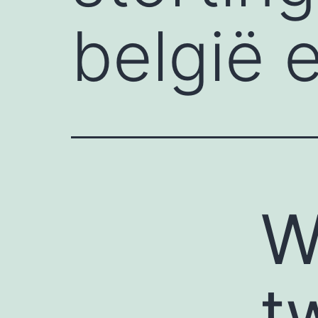
belgië 
W
t