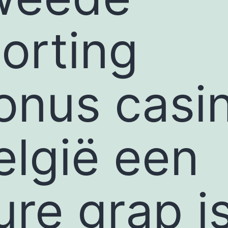
torting
onus casi
elgië een
ure grap i