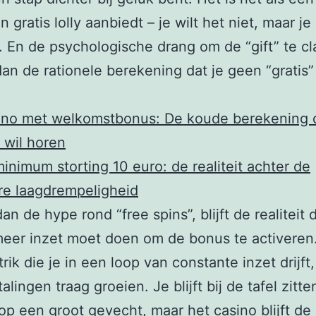
n gratis lolly aanbiedt – je wilt het niet, maar j
. En de psychologische drang om de “gift” te cl
dan de rationele berekening dat je geen “gratis”
sino met welkomstbonus: De koude berekening 
 wil horen
inimum storting 10 euro: de realiteit achter de
re laagdrempeligheid
n de hype rond “free spins”, blijft de realiteit d
eer inzet moet doen om de bonus te activeren.
rik die je in een loop van constante inzet drijft, 
alingen traag groeien. Je blijft bij de tafel zitte
p een groot gevecht, maar het casino blijft de