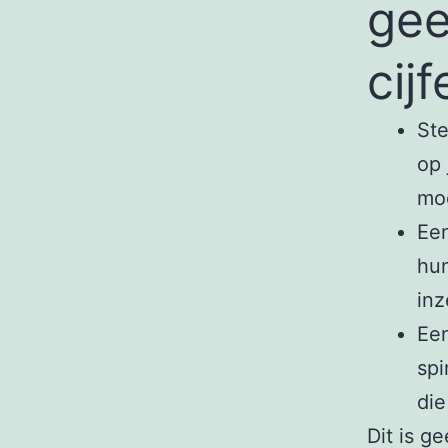
gee
cijf
Ste
op 
moe
Een
hun
inz
Een
spi
die
Dit is g