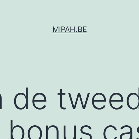
MIPAH.BE
 de twee
g bonus ca