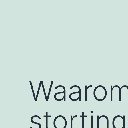
Ga
naar
de
inhoud
Waarom
stortin