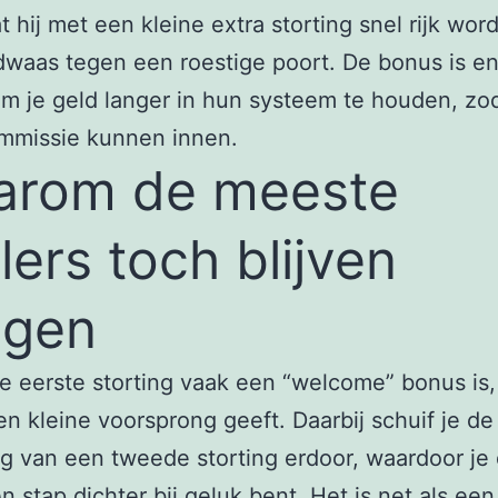
t hij met een kleine extra storting snel rijk word
dwaas tegen een roestige poort. De bonus is e
m je geld langer in hun systeem te houden, zo
mmissie kunnen innen.
arom de meeste
lers toch blijven
ngen
 eerste storting vaak een “welcome” bonus is,
en kleine voorsprong geeft. Daarbij schuif je de
ng van een tweede storting erdoor, waardoor je
en stap dichter bij geluk bent. Het is net als een