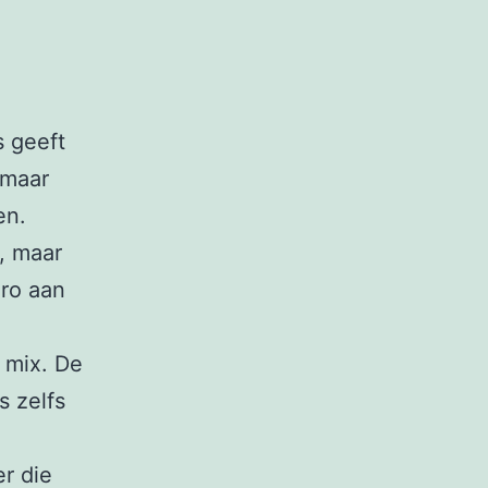
s geeft
 maar
en.
, maar
uro aan
 mix. De
s zelfs
er die