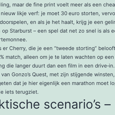
ing, maar de fine print voelt meer als een che
nieuw likje verf: je moet 30 euro storten, verv
doorspelen, en als je het haalt, krijg je een gel
n op Starburst – een spel dat net zo snel is als 
ortemonnee.
s er Cherry, die je een “tweede storting” beloof
% match, alleen om je te laten wachten op een
ing die langer duurt dan een film in een drive‑in
 van Gonzo’s Quest, met zijn stijgende winsten,
geten dat je hier eigenlijk een marathon moet l
e iets terugziet.
ktische scenario’s –