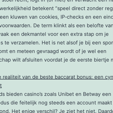
n werkelijkheid betekent “speel direct zonder regi
een kluwen van cookies, IP‑checks en een ein
n voorwaarden. De term klinkt als een belofte v
vaak een dekmantel voor een extra stap om je
 te verzamelen. Het is net alsof je bij een spo
omt en meteen gevraagd wordt of je wel een
chap wilt afsluiten voordat je de eerste biertje
 realiteit van de beste baccarat bonus: een cy
t
ds bieden casino’s zoals Unibet en Betway een 
dus die feitelijk nog steeds een account maakt
ond. Het enige verschil? Je ziet het niet. Daar