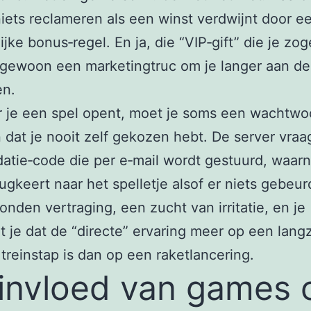
 niets reclameren als een winst verdwijnt door e
ijke bonus‑regel. En ja, die “VIP‑gift” die je z
is gewoon een marketingtruc om je langer aan de
en.
 je een spel opent, moet je soms een wachtwo
 dat je nooit zelf gekozen hebt. De server vraa
datie‑code die per e‑mail wordt gestuurd, waarn
ugkeert naar het spelletje alsof er niets gebeur
onden vertraging, een zucht van irritatie, en je
rt je dat de “directe” ervaring meer op een lan
treinstap is dan op een raketlancering.
invloed van games 