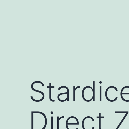
Ga
naar
de
inhoud
Stardic
Direct 