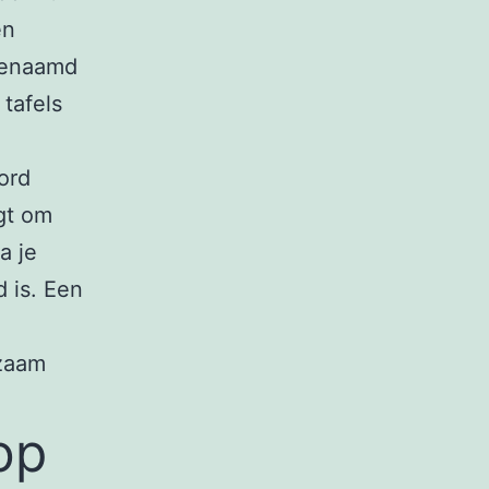
en
ogenaamd
 tafels
ord
gt om
a je
d is. Een
gzaam
op