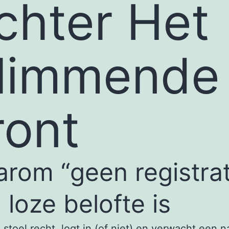
chter Het
limmende
ront
rom “geen registrat
 loze belofte is
e stoel recht, logt in (of niet) en verwacht een 