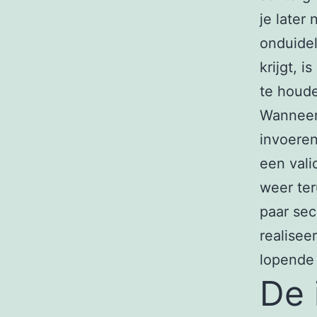
je later
onduidel
krijgt, 
te houd
Wanneer
invoeren
een vali
weer ter
paar sec
realisee
lopende 
De 