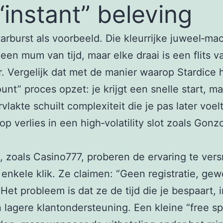
“instant” beleving
rburst als voorbeeld. Die kleurrijke juweel‑ma
n een mum van tijd, maar elke draai is een flits 
r. Vergelijk dat met de manier waarop Stardice 
unt” proces opzet: je krijgt een snelle start, m
vlakte schuilt complexiteit die je pas later voelt
op verlies in een high‑volatility slot zoals Gonzo
 zoals Casino777, proberen de ervaring te vers
enkele klik. Ze claimen: “Geen registratie, ge
 Het probleem is dat ze de tijd die je bespaart, i
 lagere klantondersteuning. Een kleine “free sp