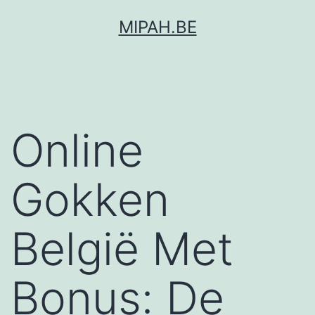
Ga
MIPAH.BE
naar
de
inhoud
Online
Gokken
België Met
Bonus: De