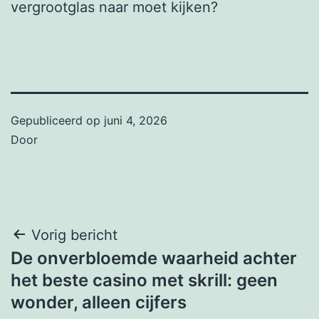
vergrootglas naar moet kijken?
Gepubliceerd op
juni 4, 2026
Door
Bericht
Vorig bericht
De onverbloemde waarheid achter
navigatie
het beste casino met skrill: geen
wonder, alleen cijfers