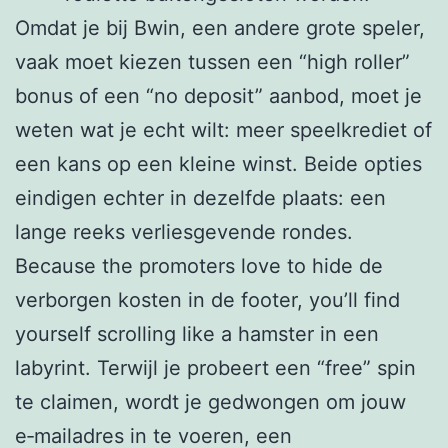
Omdat je bij Bwin, een andere grote speler,
vaak moet kiezen tussen een “high roller”
bonus of een “no deposit” aanbod, moet je
weten wat je echt wilt: meer speelkrediet of
een kans op een kleine winst. Beide opties
eindigen echter in dezelfde plaats: een
lange reeks verliesgevende rondes.
Because the promoters love to hide de
verborgen kosten in de footer, you’ll find
yourself scrolling like a hamster in een
labyrint. Terwijl je probeert een “free” spin
te claimen, wordt je gedwongen om jouw
e‑mailadres in te voeren, een