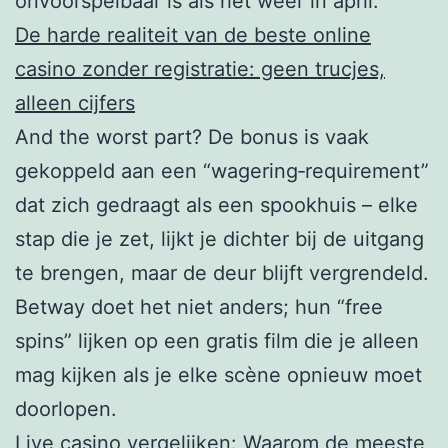
onvoorspelbaar is als het weer in april.
De harde realiteit van de beste online
casino zonder registratie: geen trucjes,
alleen cijfers
And the worst part? De bonus is vaak
gekoppeld aan een “wagering‑requirement”
dat zich gedraagt als een spookhuis – elke
stap die je zet, lijkt je dichter bij de uitgang
te brengen, maar de deur blijft vergrendeld.
Betway doet het niet anders; hun “free
spins” lijken op een gratis film die je alleen
mag kijken als je elke scène opnieuw moet
doorlopen.
Live casino vergelijken: Waarom de meeste