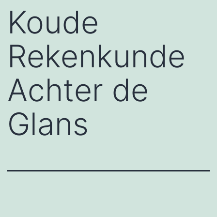
Koude
Rekenkunde
Achter de
Glans