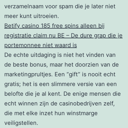
verzamelnaam voor spam die je later niet
meer kunt uitroeien.
Betify casino 185 free spins alleen bij
registratie claim nu BE – De dure grap die je
portemonnee niet waard is
De echte uitdaging is niet het vinden van
de beste bonus, maar het doorzien van de
marketingprultjes. Een “gift” is nooit echt
gratis; het is een slimmere versie van een
belofte die je al kent. De enige mensen die
echt winnen zijn de casinobedrijven zelf,
die met elke inzet hun winstmarge
veiligstellen.