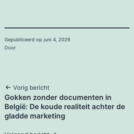
Gepubliceerd op
juni 4, 2026
Door
Bericht
Vorig bericht
Gokken zonder documenten in
navigatie
België: De koude realiteit achter de
gladde marketing