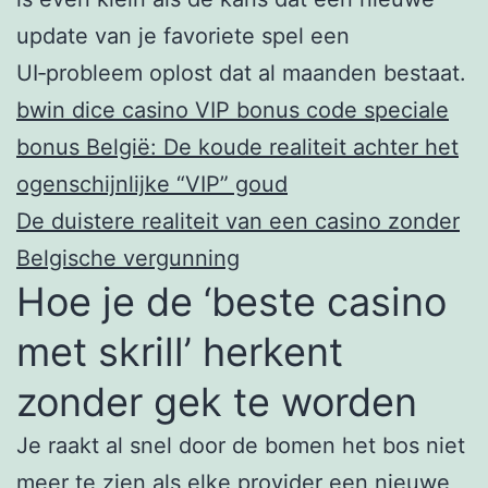
update van je favoriete spel een
UI‑probleem oplost dat al maanden bestaat.
bwin dice casino VIP bonus code speciale
bonus België: De koude realiteit achter het
ogenschijnlijke “VIP” goud
De duistere realiteit van een casino zonder
Belgische vergunning
Hoe je de ‘beste casino
met skrill’ herkent
zonder gek te worden
Je raakt al snel door de bomen het bos niet
meer te zien als elke provider een nieuwe