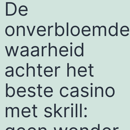
De
onverbloemde
waarheid
achter het
beste casino
met skrill: