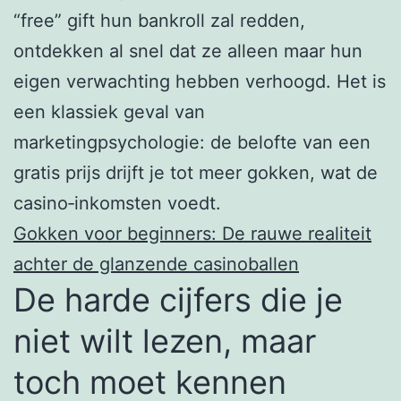
“free” gift hun bankroll zal redden,
ontdekken al snel dat ze alleen maar hun
eigen verwachting hebben verhoogd. Het is
een klassiek geval van
marketingpsychologie: de belofte van een
gratis prijs drijft je tot meer gokken, wat de
casino‑inkomsten voedt.
Gokken voor beginners: De rauwe realiteit
achter de glanzende casinoballen
De harde cijfers die je
niet wilt lezen, maar
toch moet kennen