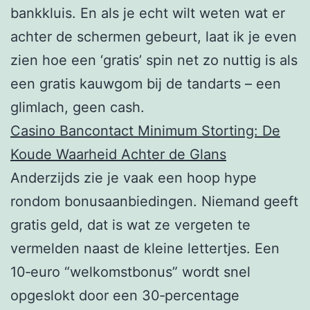
bankkluis. En als je echt wilt weten wat er
achter de schermen gebeurt, laat ik je even
zien hoe een ‘gratis’ spin net zo nuttig is als
een gratis kauwgom bij de tandarts – een
glimlach, geen cash.
Casino Bancontact Minimum Storting: De
Koude Waarheid Achter de Glans
Anderzijds zie je vaak een hoop hype
rondom bonusaanbiedingen. Niemand geeft
gratis geld, dat is wat ze vergeten te
vermelden naast de kleine lettertjes. Een
10‑euro “welkomstbonus” wordt snel
opgeslokt door een 30‑percentage