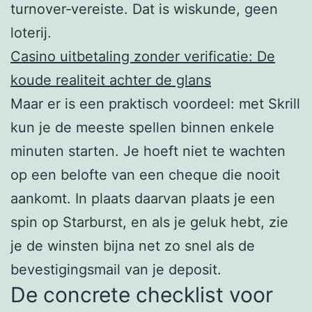
turnover‑vereiste. Dat is wiskunde, geen
loterij.
Casino uitbetaling zonder verificatie: De
koude realiteit achter de glans
Maar er is een praktisch voordeel: met Skrill
kun je de meeste spellen binnen enkele
minuten starten. Je hoeft niet te wachten
op een belofte van een cheque die nooit
aankomt. In plaats daarvan plaats je een
spin op Starburst, en als je geluk hebt, zie
je de winsten bijna net zo snel als de
bevestigingsmail van je deposit.
De concrete checklist voor