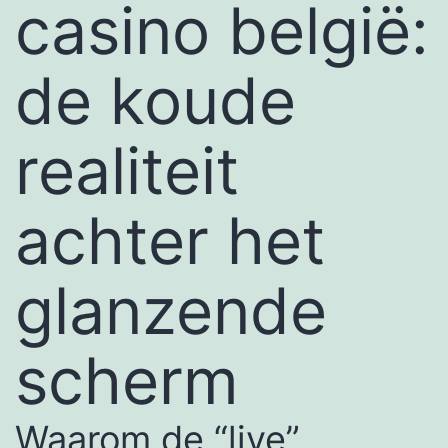
casino belgië:
de koude
realiteit
achter het
glanzende
scherm
Waarom de “live”