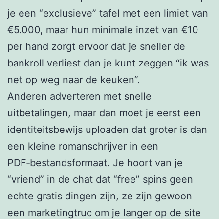
je een “exclusieve” tafel met een limiet van
€5.000, maar hun minimale inzet van €10
per hand zorgt ervoor dat je sneller de
bankroll verliest dan je kunt zeggen “ik was
net op weg naar de keuken”.
Anderen adverteren met snelle
uitbetalingen, maar dan moet je eerst een
identiteitsbewijs uploaden dat groter is dan
een kleine romanschrijver in een
PDF‑bestandsformaat. Je hoort van je
“vriend” in de chat dat “free” spins geen
echte gratis dingen zijn, ze zijn gewoon
een marketingtruc om je langer op de site