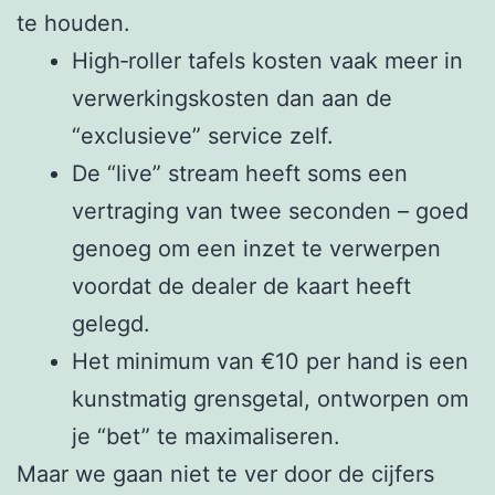
te houden.
High‑roller tafels kosten vaak meer in
verwerkingskosten dan aan de
“exclusieve” service zelf.
De “live” stream heeft soms een
vertraging van twee seconden – goed
genoeg om een inzet te verwerpen
voordat de dealer de kaart heeft
gelegd.
Het minimum van €10 per hand is een
kunstmatig grensgetal, ontworpen om
je “bet” te maximaliseren.
Maar we gaan niet te ver door de cijfers