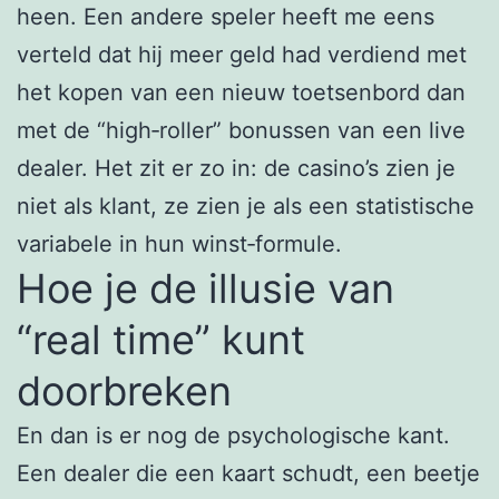
heen. Een andere speler heeft me eens
verteld dat hij meer geld had verdiend met
het kopen van een nieuw toetsenbord dan
met de “high‑roller” bonussen van een live
dealer. Het zit er zo in: de casino’s zien je
niet als klant, ze zien je als een statistische
variabele in hun winst‑formule.
Hoe je de illusie van
“real time” kunt
doorbreken
En dan is er nog de psychologische kant.
Een dealer die een kaart schudt, een beetje