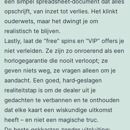
een simpel spreadsheet‑document dat alles
opschrijft, van inzet tot verlies. Het klinkt
ouderwets, maar het dwingt je om
realistisch te blijven.
Lastly, laat de “free” spins en “VIP” offers je
niet verleiden. Ze zijn zo onroerend als een
horlogegarantie die nooit verloopt; ze
geven niets weg, ze vragen alleen om je
aandacht. Een goed, hard‑geslagen
realiteitstap is om de dealer uit je
gedachten te verbannen en te onthouden
dat elke kaart een wiskundige uitkomst
heeft – en niet een magische truc.
De beste gokkasten zonder uitsluiting: