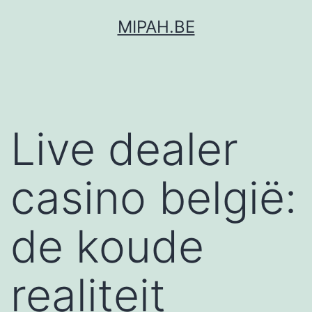
Ga
MIPAH.BE
naar
de
inhoud
Live dealer
casino belgië:
de koude
realiteit