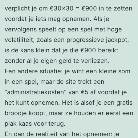
verplicht je om €30×30 = €900 in te zetten
voordat je iets mag opnemen. Als je
vervolgens speelt op een spel met hoge
volatiliteit, zoals een progressieve jackpot,
is de kans klein dat je die €900 bereikt
zonder al je eigen geld te verliezen.
Een andere situatie: je wint een kleine som
in een spel, maar de site trekt een
“administratiekosten” van €5 af voordat je
het kunt opnemen. Het is alsof je een gratis
broodje koopt, maar ze houden er eerst een
plak kaas voor terug.
En dan de realiteit van het opnemen: je