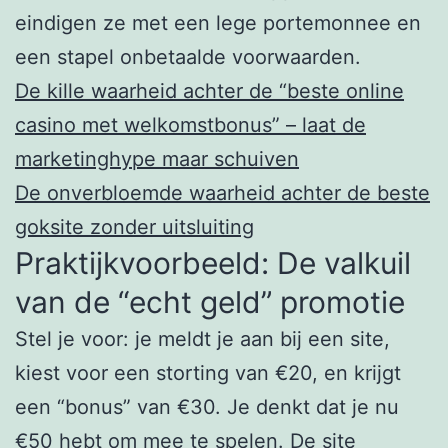
eindigen ze met een lege portemonnee en
een stapel onbetaalde voorwaarden.
De kille waarheid achter de “beste online
casino met welkomstbonus” – laat de
marketinghype maar schuiven
De onverbloemde waarheid achter de beste
goksite zonder uitsluiting
Praktijkvoorbeeld: De valkuil
van de “echt geld” promotie
Stel je voor: je meldt je aan bij een site,
kiest voor een storting van €20, en krijgt
een “bonus” van €30. Je denkt dat je nu
€50 hebt om mee te spelen. De site