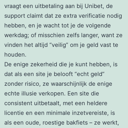
vraagt een uitbetaling aan bij Unibet, de
support claimt dat ze extra verificatie nodig
hebben, en je wacht tot je de volgende
werkdag; of misschien zelfs langer, want ze
vinden het altijd “veilig” om je geld vast te
houden.
De enige zekerheid die je kunt hebben, is
dat als een site je belooft “echt geld”
zonder risico, ze waarschijnlijk de enige
echte illusie verkopen. Een site die
consistent uitbetaalt, met een heldere
licentie en een minimale inzetvereiste, is
als een oude, roestige bakfiets – ze werkt,