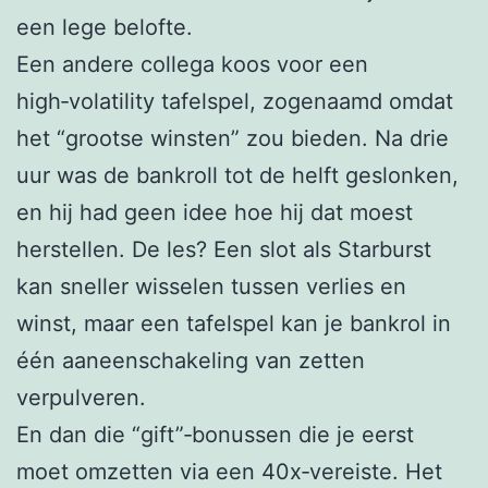
een lege belofte.
Een andere collega koos voor een
high‑volatility tafelspel, zogenaamd omdat
het “grootse winsten” zou bieden. Na drie
uur was de bankroll tot de helft geslonken,
en hij had geen idee hoe hij dat moest
herstellen. De les? Een slot als Starburst
kan sneller wisselen tussen verlies en
winst, maar een tafelspel kan je bankrol in
één aaneenschakeling van zetten
verpulveren.
En dan die “gift”‑bonussen die je eerst
moet omzetten via een 40x‑vereiste. Het