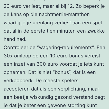
20 euro verliest, maar al bij 12. Zo beperk je
de kans op die nachtmerrie‑marathon
waarbij je je urenlang verliest aan een spel
dat al in de eerste tien minuten een zwakke
hand had.
Controleer de “wagering‑requirements”. Een
30x omloop op een 10‑euro bonus vereist
een inzet van 300 euro voordat je iets kunt
opnemen. Dat is niet “bonus”, dat is een
verkoopperk. De meeste spelers
accepteren dat als een verplichting, maar
een beetje wiskundig gezond verstand zegt
je dat je beter een gewone storting kunt