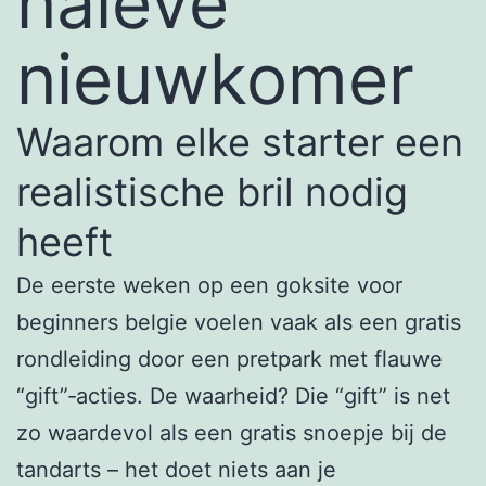
naïeve
nieuwkomer
Waarom elke starter een
realistische bril nodig
heeft
De eerste weken op een goksite voor
beginners belgie voelen vaak als een gratis
rondleiding door een pretpark met flauwe
“gift”‑acties. De waarheid? Die “gift” is net
zo waardevol als een gratis snoepje bij de
tandarts – het doet niets aan je