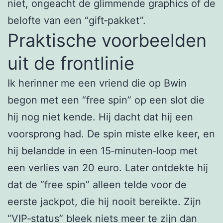
niet, ongeacht de glimmende graphics of de
belofte van een “gift‑pakket”.
Praktische voorbeelden
uit de frontlinie
Ik herinner me een vriend die op Bwin
begon met een “free spin” op een slot die
hij nog niet kende. Hij dacht dat hij een
voorsprong had. De spin miste elke keer, en
hij belandde in een 15‑minuten‑loop met
een verlies van 20 euro. Later ontdekte hij
dat de “free spin” alleen telde voor de
eerste jackpot, die hij nooit bereikte. Zijn
“VIP‑status” bleek niets meer te zijn dan