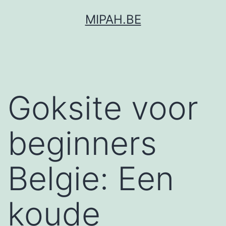
Ga
MIPAH.BE
naar
de
inhoud
Goksite voor
beginners
Belgie: Een
koude