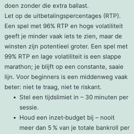
doen zonder die extra ballast.
Let op de uitbetalingspercentages (RTP).
Een spel met 96% RTP en hoge volatiliteit
geeft je minder vaak iets te zien, maar de
winsten zijn potentieel groter. Een spel met
99% RTP en lage volatiliteit is een slappe
marathon; je blijft op een constante, saaie
lijn. Voor beginners is een middenweg vaak
beter: niet te traag, niet te riskant.
Stel een tijdslimiet in – 30 minuten per
sessie.
Houd een inzet‑budget bij – nooit
meer dan 5 % van je totale bankroll per