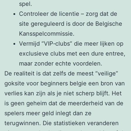
spel.
Controleer de licentie – zorg dat de
site gereguleerd is door de Belgische
Kansspelcommissie.
Vermijd “VIP‑clubs” die meer lijken op
exclusieve clubs met een dure entree,
maar zonder echte voordelen.
De realiteit is dat zelfs de meest “veilige”
goksite voor beginners belgie een bron van
verlies kan zijn als je niet scherp blijft. Het
is geen geheim dat de meerderheid van de
spelers meer geld inlegt dan ze
terugwinnen. Die statistieken veranderen