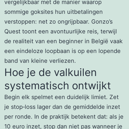
vergelijkbaar met de manier waarop
sommige goksites hun uitbetalingen
verstoppen: net zo ongrijpbaar. Gonzo’s
Quest toont een avontuurlijke reis, terwijl
de realiteit van een beginner in België vaak
een eindeloze loopbaan is op een lopende
band van kleine verliezen.
Hoe je de valkuilen
systematisch ontwijkt
Begin elk spelmet een duidelijk limiet. Zet
je stop‑loss lager dan de gemiddelde inzet
per ronde. In de praktijk betekent dat: als je
10 euro inzet, stop dan niet pas wanneer je