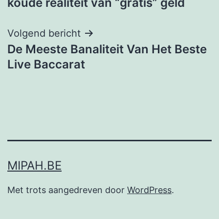
koude realiteit van “gratis” geld
Volgend bericht
De Meeste Banaliteit Van Het Beste
Live Baccarat
MIPAH.BE
Met trots aangedreven door
WordPress
.