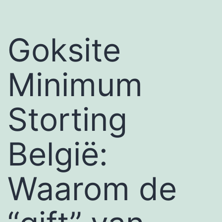
Goksite
Minimum
Storting
België:
Waarom de