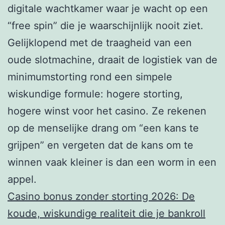
digitale wachtkamer waar je wacht op een
“free spin” die je waarschijnlijk nooit ziet.
Gelijklopend met de traagheid van een
oude slotmachine, draait de logistiek van de
minimumstorting rond een simpele
wiskundige formule: hogere storting,
hogere winst voor het casino. Ze rekenen
op de menselijke drang om “een kans te
grijpen” en vergeten dat de kans om te
winnen vaak kleiner is dan een worm in een
appel.
Casino bonus zonder storting 2026: De
koude, wiskundige realiteit die je bankroll