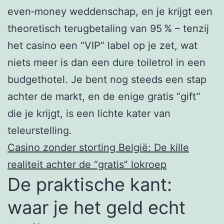
even‑money weddenschap, en je krijgt een
theoretisch terugbetaling van 95 % – tenzij
het casino een “VIP” label op je zet, wat
niets meer is dan een dure toiletrol in een
budgethotel. Je bent nog steeds een stap
achter de markt, en de enige gratis “gift”
die je krijgt, is een lichte kater van
teleurstelling.
Casino zonder storting België: De kille
realiteit achter de “gratis” lokroep
De praktische kant:
waar je het geld echt