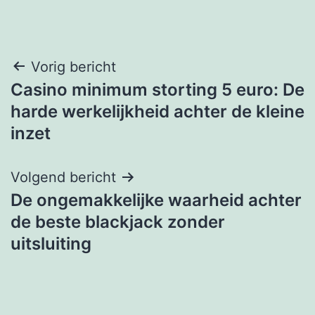
Bericht
Vorig bericht
Casino minimum storting 5 euro: De
navigatie
harde werkelijkheid achter de kleine
inzet
Volgend bericht
De ongemakkelijke waarheid achter
de beste blackjack zonder
uitsluiting