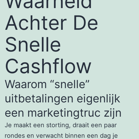
Waarheid
Achter De
Snelle
Cashflow
Waarom “snelle”
uitbetalingen eigenlijk
een marketingtruc zijn
Je maakt een storting, draait een paar
rondes en verwacht binnen een dag je