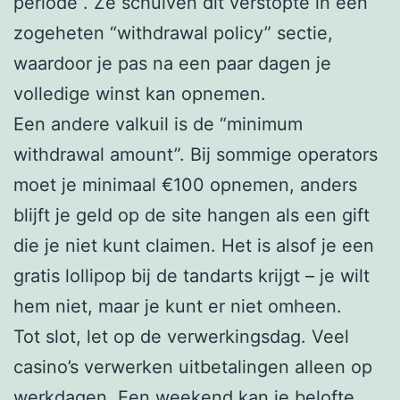
periode”. Ze schuiven dit verstopte in een
zogeheten “withdrawal policy” sectie,
waardoor je pas na een paar dagen je
volledige winst kan opnemen.
Een andere valkuil is de “minimum
withdrawal amount”. Bij sommige operators
moet je minimaal €100 opnemen, anders
blijft je geld op de site hangen als een gift
die je niet kunt claimen. Het is alsof je een
gratis lollipop bij de tandarts krijgt – je wilt
hem niet, maar je kunt er niet omheen.
Tot slot, let op de verwerkingsdag. Veel
casino’s verwerken uitbetalingen alleen op
werkdagen. Een weekend kan je belofte