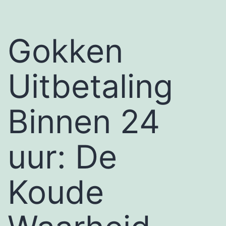
Gokken
Uitbetaling
Binnen 24
uur: De
Koude