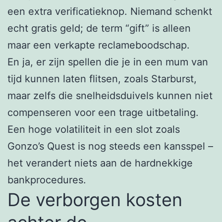
een extra verificatieknop. Niemand schenkt
echt gratis geld; de term “gift” is alleen
maar een verkapte reclameboodschap.
En ja, er zijn spellen die je in een mum van
tijd kunnen laten flitsen, zoals Starburst,
maar zelfs die snelheidsduivels kunnen niet
compenseren voor een trage uitbetaling.
Een hoge volatiliteit in een slot zoals
Gonzo’s Quest is nog steeds een kansspel –
het verandert niets aan de hardnekkige
bankprocedures.
De verborgen kosten