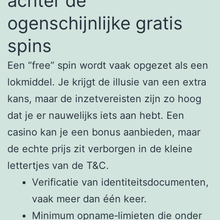
achter de
ogenschijnlijke gratis
spins
Een “free” spin wordt vaak opgezet als een
lokmiddel. Je krijgt de illusie van een extra
kans, maar de inzetvereisten zijn zo hoog
dat je er nauwelijks iets aan hebt. Een
casino kan je een bonus aanbieden, maar
de echte prijs zit verborgen in de kleine
lettertjes van de T&C.
Verificatie van identiteitsdocumenten,
vaak meer dan één keer.
Minimum opname‑limieten die onder