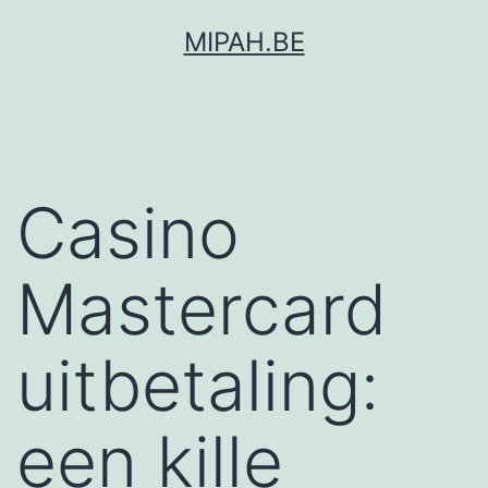
Ga
MIPAH.BE
naar
de
inhoud
Casino
Mastercard
uitbetaling:
een kille