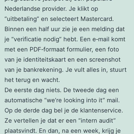
Nederlandse provider. Je klikt op
“uitbetaling” en selecteert Mastercard.
Binnen een half uur zie je een melding dat
je “verificatie nodig” hebt. Een e‑mail komt
met een PDF‑formaat formulier, een foto
van je identiteitskaart en een screenshot
van je bankrekening. Je vult alles in, stuurt
het terug en wacht.
De eerste dag niets. De tweede dag een
automatische “we’re looking into it” mail.
Op de derde dag bel je de klantenservice.
Ze vertellen je dat er een “intern audit”
plaatsvindt. En dan, na een week, krijg je