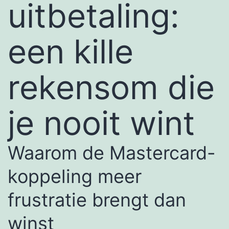
uitbetaling:
een kille
rekensom die
je nooit wint
Waarom de Mastercard-
koppeling meer
frustratie brengt dan
winst