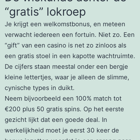
“gratis” lokroep
Je krijgt een welkomstbonus, en meteen
verwacht iedereen een fortuin. Niet zo. Een
“gift” van een casino is net zo zinloos als
een gratis stoel in een kapotte wachtruimte.
De cijfers staan meestal onder een bergje
kleine lettertjes, waar je alleen de slimme,
cynische types in duikt.
Neem bijvoorbeeld een 100% match tot
€200 plus 50 gratis spins. Op het eerste
gezicht lijkt dat een goede deal. In
werkelijkheid moet je eerst 30 keer de