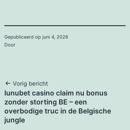
Gepubliceerd op
juni 4, 2026
Door
Bericht
Vorig bericht
lunubet casino claim nu bonus
navigatie
zonder storting BE – een
overbodige truc in de Belgische
jungle