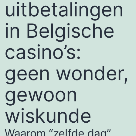
uitbetalingen
in Belgische
casino’s:
geen wonder,
gewoon
wiskunde
Waarom “zelfde dag”