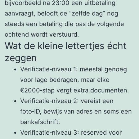
bijvoorbeeld na 23:00 een uitbetaling
aanvraagt, belooft de “zelfde dag” nog
steeds een betaling die pas de volgende
ochtend wordt verstuurd.
Wat de kleine lettertjes écht
zeggen
Verificatie‑niveau 1: meestal genoeg
voor lage bedragen, maar elke
€2000‑stap vergt extra documenten.
Verificatie‑niveau 2: vereist een
foto‑ID, bewijs van adres en soms een
bankafschrift.
Verificatie‑niveau 3: reserved voor