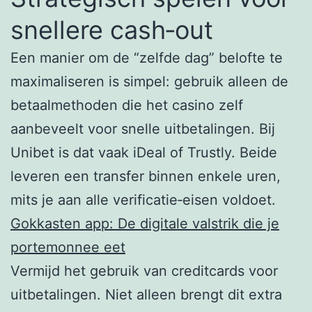
snellere cash‑out
Een manier om de “zelfde dag” belofte te
maximaliseren is simpel: gebruik alleen de
betaalmethoden die het casino zelf
aanbeveelt voor snelle uitbetalingen. Bij
Unibet is dat vaak iDeal of Trustly. Beide
leveren een transfer binnen enkele uren,
mits je aan alle verificatie‑eisen voldoet.
Gokkasten app: De digitale valstrik die je
portemonnee eet
Vermijd het gebruik van creditcards voor
uitbetalingen. Niet alleen brengt dit extra