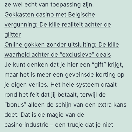
ze wel echt van toepassing zijn.
Gokkasten casino met Belgische
vergunning: De kille realiteit achter de
glitter
Online gokken zonder uitsluiting: De kille
waarheid achter de “exclusieve” deals
Je kunt denken dat je hier een “gift” krijgt,
maar het is meer een geveinsde korting op
je eigen verlies. Het hele systeem draait
rond het feit dat jij betaalt, terwijl de
“bonus” alleen de schijn van een extra kans
doet. Dat is de magie van de
casino‑industrie – een trucje dat je niet