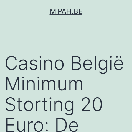
Ga
MIPAH.BE
naar
de
inhoud
Casino België
Minimum
Storting 20
Euro: De