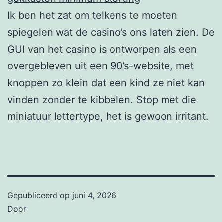
Ik ben het zat om telkens te moeten
spiegelen wat de casino’s ons laten zien. De
GUI van het casino is ontworpen als een
overgebleven uit een 90’s-website, met
knoppen zo klein dat een kind ze niet kan
vinden zonder te kibbelen. Stop met die
miniatuur lettertype, het is gewoon irritant.
Gepubliceerd op
juni 4, 2026
Door