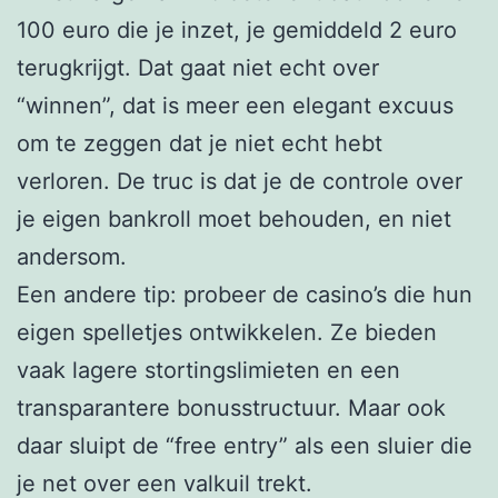
100 euro die je inzet, je gemiddeld 2 euro
terugkrijgt. Dat gaat niet echt over
“winnen”, dat is meer een elegant excuus
om te zeggen dat je niet echt hebt
verloren. De truc is dat je de controle over
je eigen bankroll moet behouden, en niet
andersom.
Een andere tip: probeer de casino’s die hun
eigen spelletjes ontwikkelen. Ze bieden
vaak lagere stortingslimieten en een
transparantere bonusstructuur. Maar ook
daar sluipt de “free entry” als een sluier die
je net over een valkuil trekt.