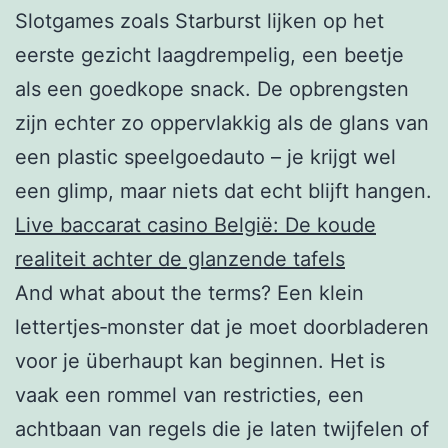
Slotgames zoals Starburst lijken op het
eerste gezicht laagdrempelig, een beetje
als een goedkope snack. De opbrengsten
zijn echter zo oppervlakkig als de glans van
een plastic speelgoedauto – je krijgt wel
een glimp, maar niets dat echt blijft hangen.
Live baccarat casino België: De koude
realiteit achter de glanzende tafels
And what about the terms? Een klein
lettertjes‑monster dat je moet doorbladeren
voor je überhaupt kan beginnen. Het is
vaak een rommel van restricties, een
achtbaan van regels die je laten twijfelen of