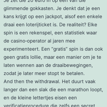
Je zet die 20 euro in op een van die
glimmende gokkasten. Je denkt dat je een
kans krijgt op een jackpot, alsof een enkele
draai een loterijticket is. De realiteit? Elke
spin is een rekenspel, een statistiek waar
de casino‑operator al jaren mee
experimenteert. Een “gratis” spin is dan ook
geen gratis lollie, maar een manier om je te
laten wennen aan de draaibewegingen,
zodat je later meer stopt te betalen.
And then the withdrawal. Het duurt vaak
langer dan een slak die een marathon loopt,
en de kleine lettertjes eisen een
verificatieprocedure die zelfs een secret