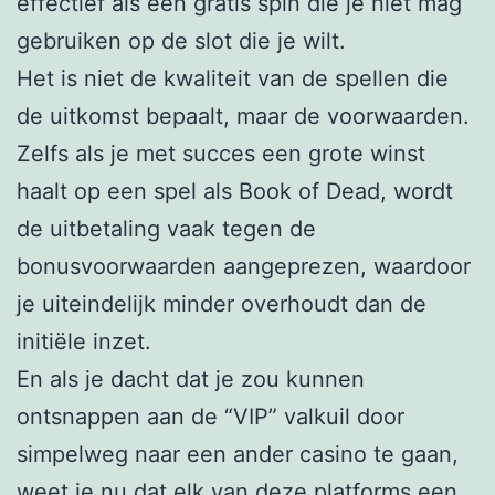
effectief als een gratis spin die je niet mag
gebruiken op de slot die je wilt.
Het is niet de kwaliteit van de spellen die
de uitkomst bepaalt, maar de voorwaarden.
Zelfs als je met succes een grote winst
haalt op een spel als Book of Dead, wordt
de uitbetaling vaak tegen de
bonusvoorwaarden aangeprezen, waardoor
je uiteindelijk minder overhoudt dan de
initiële inzet.
En als je dacht dat je zou kunnen
ontsnappen aan de “VIP” valkuil door
simpelweg naar een ander casino te gaan,
weet je nu dat elk van deze platforms een