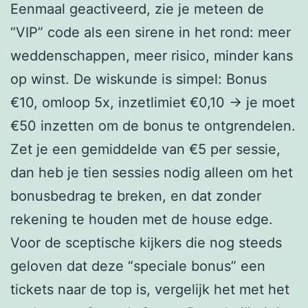
Eenmaal geactiveerd, zie je meteen de
“VIP” code als een sirene in het rond: meer
weddenschappen, meer risico, minder kans
op winst. De wiskunde is simpel: Bonus
€10, omloop 5x, inzetlimiet €0,10 → je moet
€50 inzetten om de bonus te ontgrendelen.
Zet je een gemiddelde van €5 per sessie,
dan heb je tien sessies nodig alleen om het
bonusbedrag te breken, en dat zonder
rekening te houden met de house edge.
Voor de sceptische kijkers die nog steeds
geloven dat deze “speciale bonus” een
tickets naar de top is, vergelijk het met het