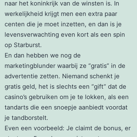
naar het koninkrijk van de winsten is. In
werkelijkheid krijgt men een extra paar
centen die je moet inzetten, en dan is je
levensverwachting even kort als een spin
op Starburst.
En dan hebben we nog de
marketingblunder waarbij ze “gratis” in de
advertentie zetten. Niemand schenkt je
gratis geld, het is slechts een “gift” dat de
casino’s gebruiken om je te lokken, als een
tandarts die een snoepje aanbiedt voordat
je tandborstelt.
Even een voorbeeld: Je claimt de bonus, er