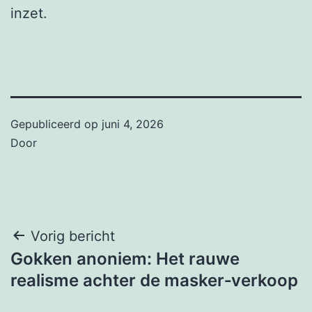
inzet.
Gepubliceerd op
juni 4, 2026
Door
Bericht
Vorig bericht
Gokken anoniem: Het rauwe
navigatie
realisme achter de masker‑verkoop