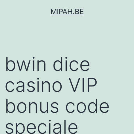
Ga
MIPAH.BE
naar
de
inhoud
bwin dice
casino VIP
bonus code
speciale