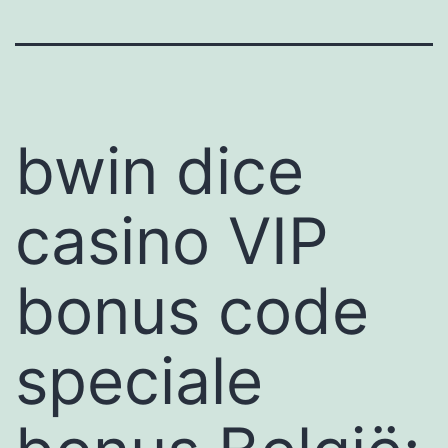
bwin dice
casino VIP
bonus code
speciale