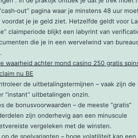
ingen”. In de praktijk ontdek je dat je trek moet
“cash‑out” pagina waar je minstens 48 uur moe
voordat je je geld ziet. Hetzelfde geldt voor L
le” claimperiode blijkt een labyrint van verificat
cumenten die je in een wervelwind van bureauc
.
re waarheid achter mond casino 250 gratis spin
 claim nu BE
troleer de uitbetalingstermijnen – vaak zijn de
r “instant” uitbetalingen onzin.
s de bonusvoorwaarden – de meeste “gratis”
erdelen zijn onderhevig aan een minuscule
etvereiste vergeleken met de winsten.
 op de spelvarianten – hoge volatiliteit kan een