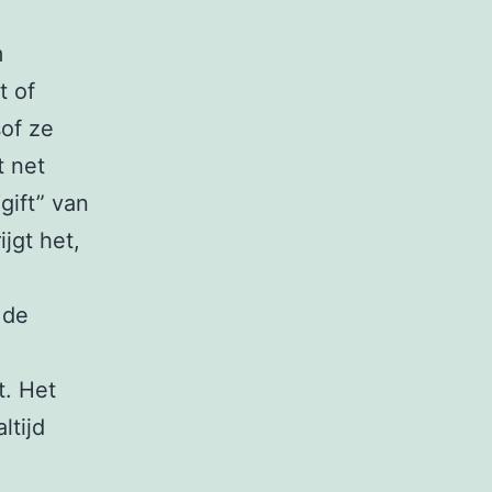
m
t of
sof ze
t net
gift” van
ijgt het,
 de
t. Het
ltijd