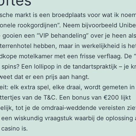
oftes
sche markt is een broedplaats voor wat ik noe
onele rookgordijnen”. Neem bijvoorbeeld Unibe
 gooien een “VIP behandeling” over je heen al
sterrenhotel hebben, maar in werkelijkheid is he
kope motelkamer met een frisse verflaag. De “
 spins? Een lollipop in de tandartspraktijk – je kr
weet dat er een prijs aan hangt.
teit: elk extra spel, elke draai, wordt gemeten in
ettertjes van de T&C. Een bonus van €200 lijkt
elijk, tot je de omdraai‑weddende vereisten zie
s een wiskundig vraagstuk waarbij de oplossing a
 casino is.