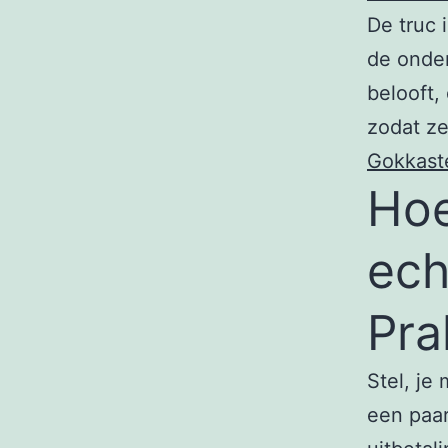
De truc 
de onder
belooft,
zodat ze
Gokkaste
Hoe
ech
Pra
Stel, je
een paar