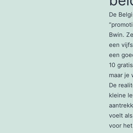
bel
De Belgi
“promoti
Bwin. Ze
een vijf
een goed
10 gratis
maar je 
De reali
kleine l
aantrekk
voelt al
voor het