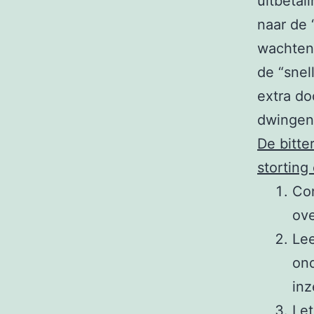
uitbetal
naar de 
wachten 
de “snel
extra do
dwingen
De bitte
storting
Con
ove
Lee
ond
inz
Let