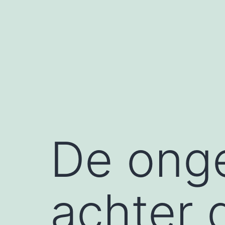
Ga
naar
de
inhoud
De ong
achter 