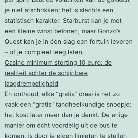
je niet afschrikken; het is slechts een
statistisch karakter. Starburst kan je met
een kleine winst belonen, maar Gonzo’s
Quest kan je in één slag een fortuin leveren
– of je compleet leeg laten.
Casino minimum storting 10 euro: de
realiteit achter de schijnbare
laagdrempeligheid
En onthoud, elke “gratis” draai is net zo
vaak een “gratis” tandheelkundige snoepje:
het kost later meer dan je denkt. De enige
manier om écht voordelig uit de bus te
komen, is door je eigen limieten te stellen