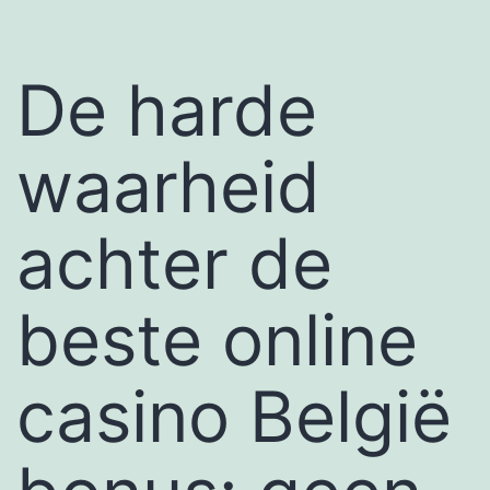
De harde
waarheid
achter de
beste online
casino België