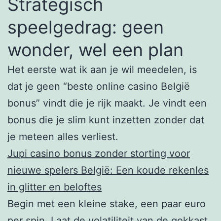
Strategisch
speelgedrag: geen
wonder, wel een plan
Het eerste wat ik aan je wil meedelen, is
dat je geen “beste online casino België
bonus” vindt die je rijk maakt. Je vindt een
bonus die je slim kunt inzetten zonder dat
je meteen alles verliest.
Jupi casino bonus zonder storting voor
nieuwe spelers België: Een koude rekenles
in glitter en beloftes
Begin met een kleine stake, een paar euro
per spin. Laat de volatiliteit van de gokkast