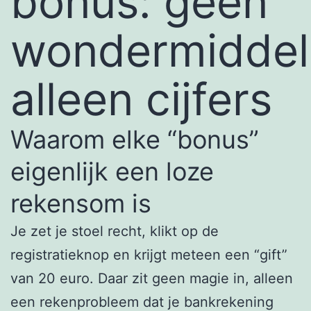
bonus: geen
wondermiddel
alleen cijfers
Waarom elke “bonus”
eigenlijk een loze
rekensom is
Je zet je stoel recht, klikt op de
registratieknop en krijgt meteen een “gift”
van 20 euro. Daar zit geen magie in, alleen
een rekenprobleem dat je bankrekening