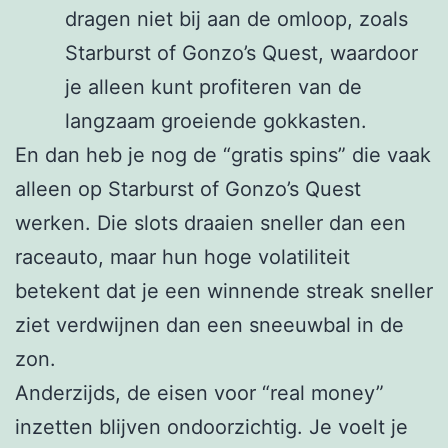
dragen niet bij aan de omloop, zoals
Starburst of Gonzo’s Quest, waardoor
je alleen kunt profiteren van de
langzaam groeiende gokkasten.
En dan heb je nog de “gratis spins” die vaak
alleen op Starburst of Gonzo’s Quest
werken. Die slots draaien sneller dan een
raceauto, maar hun hoge volatiliteit
betekent dat je een winnende streak sneller
ziet verdwijnen dan een sneeuwbal in de
zon.
Anderzijds, de eisen voor “real money”
inzetten blijven ondoorzichtig. Je voelt je