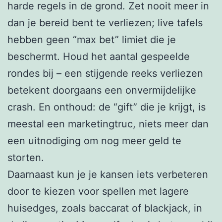
harde regels in de grond. Zet nooit meer in
dan je bereid bent te verliezen; live tafels
hebben geen “max bet” limiet die je
beschermt. Houd het aantal gespeelde
rondes bij – een stijgende reeks verliezen
betekent doorgaans een onvermijdelijke
crash. En onthoud: de “gift” die je krijgt, is
meestal een marketingtruc, niets meer dan
een uitnodiging om nog meer geld te
storten.
Daarnaast kun je je kansen iets verbeteren
door te kiezen voor spellen met lagere
huisedges, zoals baccarat of blackjack, in