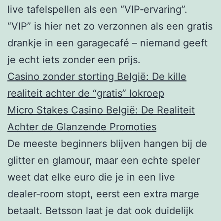
live tafelspellen als een “VIP‑ervaring”.
“VIP” is hier net zo verzonnen als een gratis
drankje in een garagecafé – niemand geeft
je echt iets zonder een prijs.
Casino zonder storting België: De kille
realiteit achter de “gratis” lokroep
Micro Stakes Casino België: De Realiteit
Achter de Glanzende Promoties
De meeste beginners blijven hangen bij de
glitter en glamour, maar een echte speler
weet dat elke euro die je in een live
dealer‑room stopt, eerst een extra marge
betaalt. Betsson laat je dat ook duidelijk