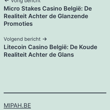
Bericht
Vorig bericht
Micro Stakes Casino België: De
navigatie
Realiteit Achter de Glanzende
Promoties
Volgend bericht
Litecoin Casino België: De Koude
Realiteit Achter de Glans
MIPAH.BE