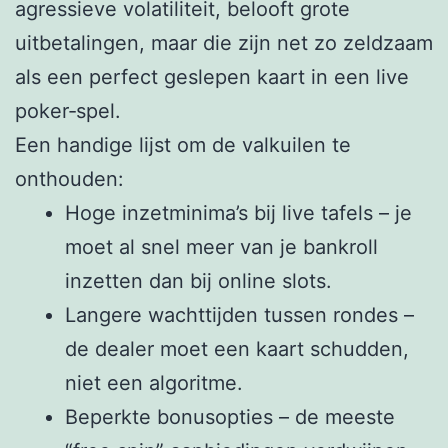
agressieve volatiliteit, belooft grote
uitbetalingen, maar die zijn net zo zeldzaam
als een perfect geslepen kaart in een live
poker‑spel.
Een handige lijst om de valkuilen te
onthouden:
Hoge inzetminima’s bij live tafels – je
moet al snel meer van je bankroll
inzetten dan bij online slots.
Langere wachttijden tussen rondes –
de dealer moet een kaart schudden,
niet een algoritme.
Beperkte bonusopties – de meeste