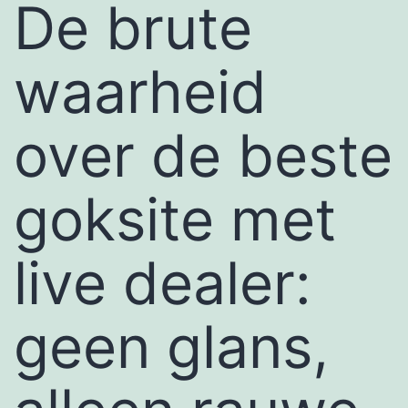
De brute
waarheid
over de beste
goksite met
live dealer:
geen glans,