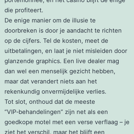
die profiteert.
De enige manier om de illusie te
doorbreken is door je aandacht te richten
op de cijfers. Tel de kosten, meet de
uitbetalingen, en laat je niet misleiden door
glanzende graphics. Een live dealer mag
dan wel een menselijk gezicht hebben,
maar dat verandert niets aan het
rekenkundig onvermijdelijke verlies.
Tot slot, onthoud dat de meeste
“VIP‑behandelingen” zijn net als een
goedkope motel met een verse verflaag – je
ziet het verschil, maar het blijft een