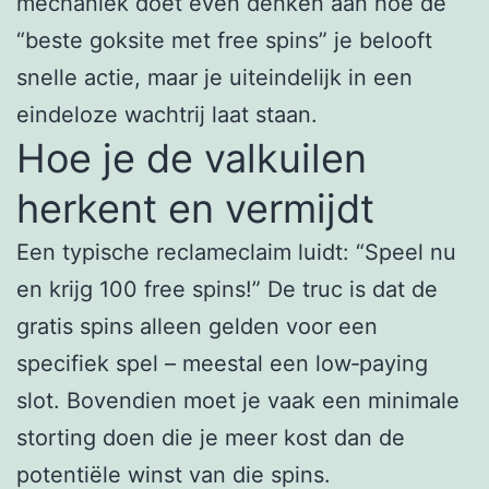
mechaniek doet even denken aan hoe de
“beste goksite met free spins” je belooft
snelle actie, maar je uiteindelijk in een
eindeloze wachtrij laat staan.
Hoe je de valkuilen
herkent en vermijdt
Een typische reclameclaim luidt: “Speel nu
en krijg 100 free spins!” De truc is dat de
gratis spins alleen gelden voor een
specifiek spel – meestal een low‑paying
slot. Bovendien moet je vaak een minimale
storting doen die je meer kost dan de
potentiële winst van die spins.