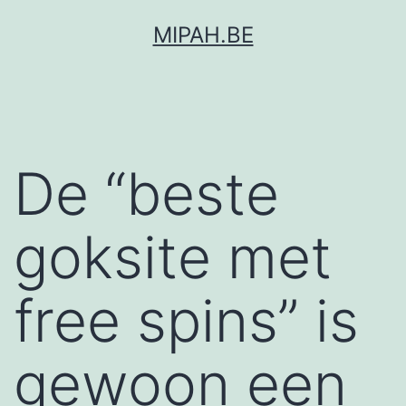
Ga
MIPAH.BE
naar
de
inhoud
De “beste
goksite met
free spins” is
gewoon een