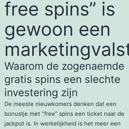
free spins” is
gewoon een
marketingvalst
Waarom de zogenaemde
gratis spins een slechte
investering zijn
De meeste nieuwkomers denken dat een
bonustje met “free” spins een ticket naar de
jackpot is. In werkelijkheid is het meer een