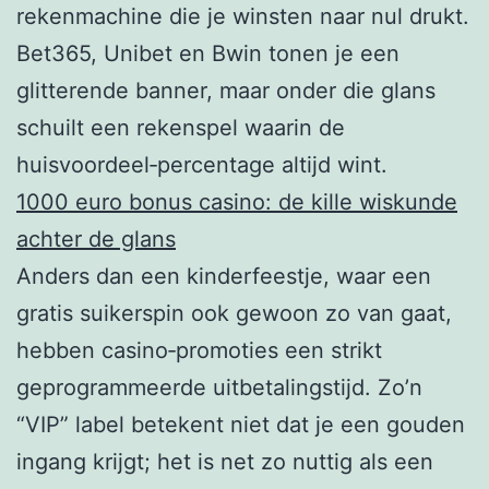
rekenmachine die je winsten naar nul drukt.
Bet365, Unibet en Bwin tonen je een
glitterende banner, maar onder die glans
schuilt een rekenspel waarin de
huisvoordeel‑percentage altijd wint.
1000 euro bonus casino: de kille wiskunde
achter de glans
Anders dan een kinderfeestje, waar een
gratis suikerspin ook gewoon zo van gaat,
hebben casino‑promoties een strikt
geprogrammeerde uitbetalingstijd. Zo’n
“VIP” label betekent niet dat je een gouden
ingang krijgt; het is net zo nuttig als een