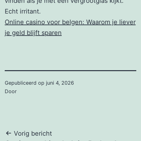
vinden als je met een vergrootglas kijkt.
Echt irritant.
Online casino voor belgen: Waarom je liever
je geld blijft sparen
Gepubliceerd op
juni 4, 2026
Door
Bericht
Vorig bericht