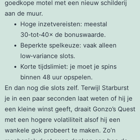
goedkope motel met een nieuw schilderij
aan de muur.
Hoge inzetvereisten: meestal
30‑tot‑40× de bonuswaarde.
Beperkte spelkeuze: vaak alleen
low‑variance slots.
Korte tijdslimiet: je moet je spins
binnen 48 uur opspelen.
En dan nog die slots zelf. Terwijl Starburst
je in een paar seconden laat weten of hij je
een kleine winst geeft, draait Gonzo’s Quest
met een hogere volatiliteit alsof hij een
wankele gok probeert te maken. Zo’n