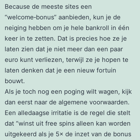
Because de meeste sites een
“welcome‑bonus” aanbieden, kun je de
neiging hebben om je hele bankroll in één
keer in te zetten. Dat is precies hoe ze je
laten zien dat je niet meer dan een paar
euro kunt verliezen, terwijl ze je hopen te
laten denken dat je een nieuw fortuin
bouwt.
Als je toch nog een poging wilt wagen, kijk
dan eerst naar de algemene voorwaarden.
Een alledaagse irritatie is de regel die stelt
dat “winst uit free spins alleen kan worden
uitgekeerd als je 5× de inzet van de bonus