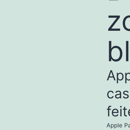
z
b
App
cas
feit
Apple Pa