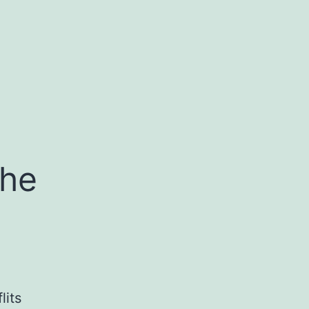
che
lits