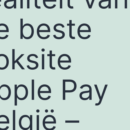
e beste
oksite
pple Pay
elgië –