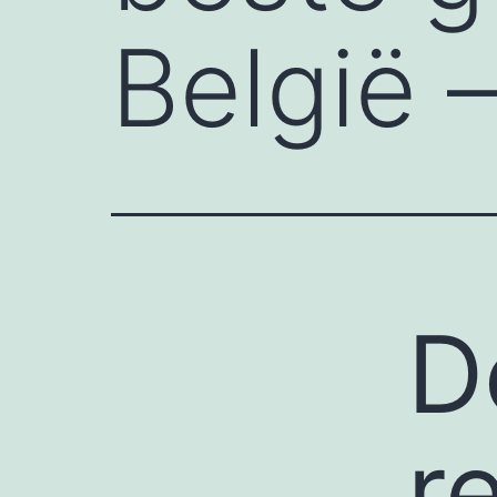
België 
D
re