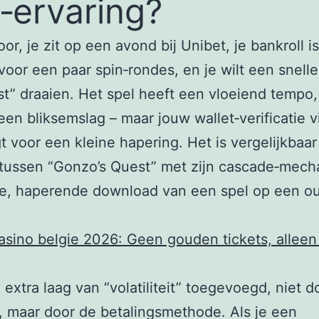
t‑ervaring?
oor, je zit op een avond bij Unibet, je bankroll i
oor een paar spin‑rondes, en je wilt een snelle
st” draaien. Het spel heeft een vloeiend tempo,
 een bliksemslag – maar jouw wallet‑verificatie 
t voor een kleine hapering. Het is vergelijkbaa
 tussen “Gonzo’s Quest” met zijn cascade‑mech
ge, haperende download van een spel op een o
asino belgie 2026: Geen gouden tickets, alleen 
n extra laag van “volatiliteit” toegevoegd, niet d
f, maar door de betalingsmethode. Als je een