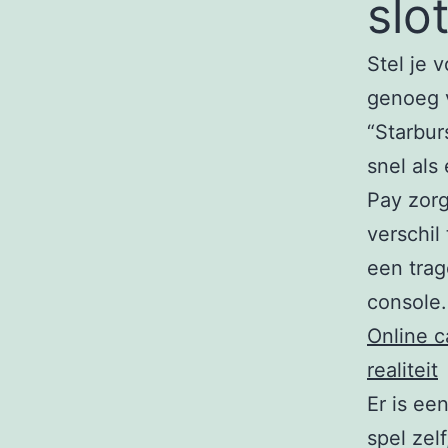
slo
Stel je v
genoeg v
“Starbur
snel als
Pay zorg
verschil
een tra
console.
Online c
realiteit
Er is ee
spel zel