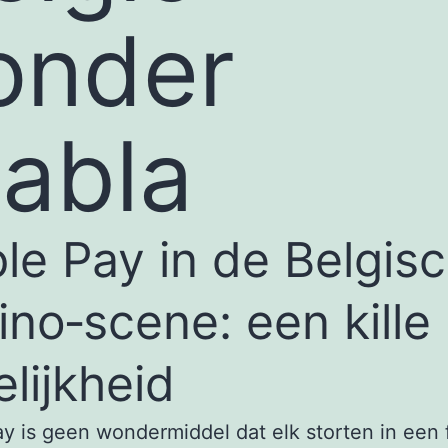
onder
labla
le Pay in de Belgis
ino‑scene: een kille
elijkheid
y is geen wondermiddel dat elk storten in een f