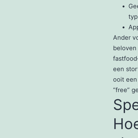
Gee
typ
App
Ander vo
beloven 
fastfood
een stor
ooit een
“free” g
Spe
Hoe