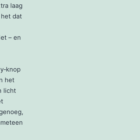
tra laag
 het dat
et – en
ay‑knop
n het
 licht
et
 genoeg,
e meteen