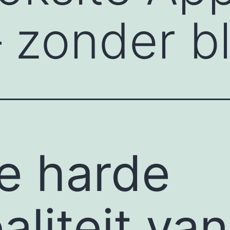
– zonder b
e harde
aliteit van