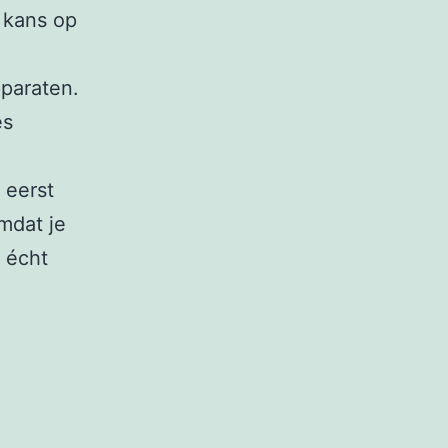
 kans op
paraten.
es
 eerst
mdat je
 écht