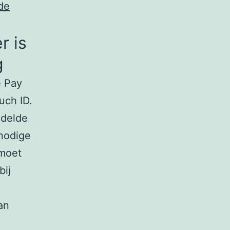
 de
r is
g
e Pay
uch ID.
ddelde
nnodige
 moet
bij
an