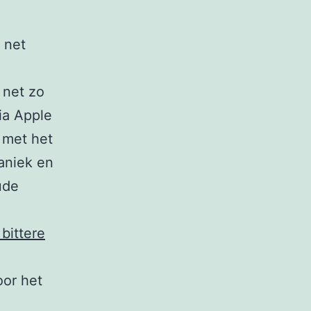
s net
 net zo
via Apple
r met het
aniek en
ude
bittere
oor het