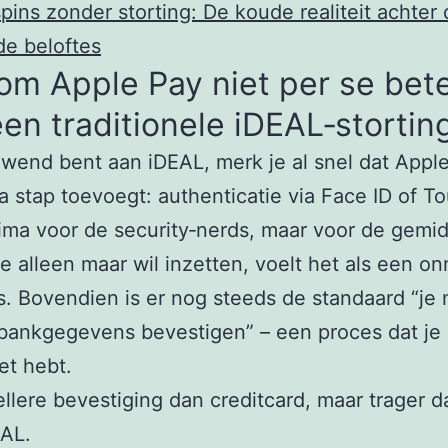
spins zonder storting: De koude realiteit achter
e beloftes
m Apple Pay niet per se bete
en traditionele iDEAL‑stortin
ewend bent aan iDEAL, merk je al snel dat Appl
a stap toevoegt: authenticatie via Face ID of To
rima voor de security‑nerds, maar voor de gemi
ie alleen maar wil inzetten, voelt het als een o
s. Bovendien is er nog steeds de standaard “je
 bankgegevens bevestigen” – een proces dat je 
et hebt.
llere bevestiging dan creditcard, maar trager d
AL.