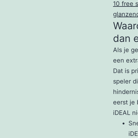
10 free 
glanzend
Waaro
dan e
Als je g
een extr
Dat is p
speler d
hinderni
eerst je
iDEAL ni
Sne
iDE