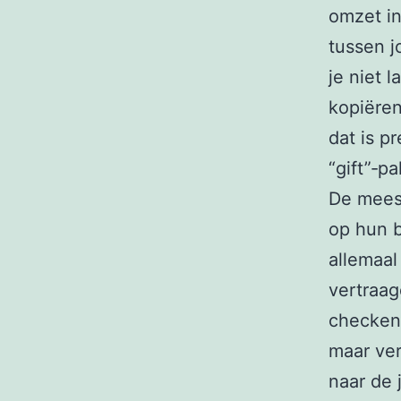
omzet in
tussen j
je niet 
kopiëren
dat is p
“gift”‑p
De mees
op hun b
allemaal
vertraag
checken 
maar ver
naar de 