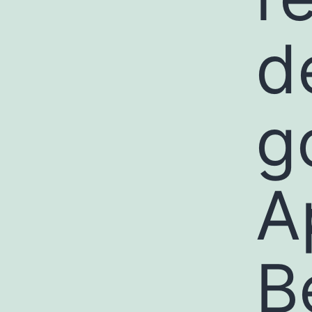
d
g
A
B