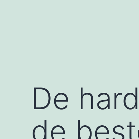
Ga
naar
de
inhoud
De harde
de best