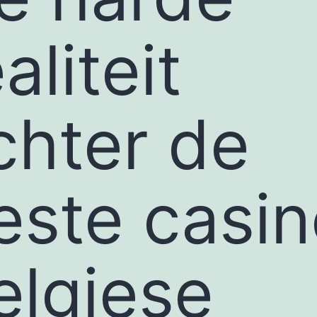
aliteit
chter de
este casin
elgiese