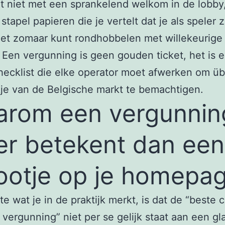
t niet met een sprankelend welkom in de lobby
tapel papieren die je vertelt dat je als speler z
iet zomaar kunt rondhobbelen met willekeurige
. Een vergunning is geen gouden ticket, het is 
checklist die elke operator moet afwerken om ü
je van de Belgische markt te bemachtigen.
rom een vergunnin
r betekent dan een
ootje op je homepa
te wat je in de praktijk merkt, is dat de “beste 
 vergunning” niet per se gelijk staat aan een g