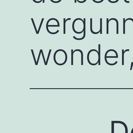
vergunn
wonder,
D