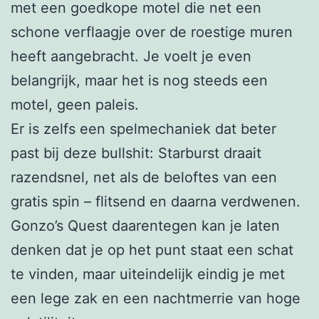
met een goedkope motel die net een
schone verflaagje over de roestige muren
heeft aangebracht. Je voelt je even
belangrijk, maar het is nog steeds een
motel, geen paleis.
Er is zelfs een spelmechaniek dat beter
past bij deze bullshit: Starburst draait
razendsnel, net als de beloftes van een
gratis spin – flitsend en daarna verdwenen.
Gonzo’s Quest daarentegen kan je laten
denken dat je op het punt staat een schat
te vinden, maar uiteindelijk eindig je met
een lege zak en een nachtmerrie van hoge