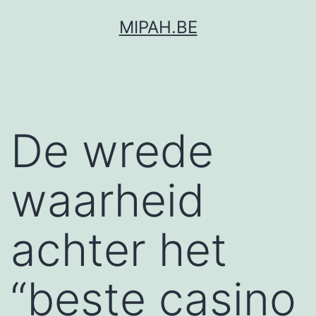
Ga
MIPAH.BE
naar
de
inhoud
De wrede
waarheid
achter het
“beste casino