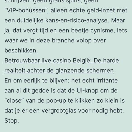
schrijven: geen gratis spins, geen
“VIP‑bonussen”, alleen echte geld‑inzet met
een duidelijke kans‑en‑risico‑analyse. Maar
ja, dat vergt tijd en een beetje cynisme, iets
waar we in deze branche volop over
beschikken.
Betrouwbaar live casino België: De harde
realiteit achter de glanzende schermen
En om eerlijk te blijven: het echt irritante
aan al dit gedoe is dat de UI‑knop om de
“close” van de pop‑up te klikken zo klein is
dat je er een vergrootglas voor nodig hebt.
Stop.