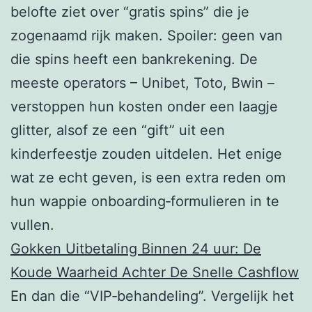
belofte ziet over “gratis spins” die je
zogenaamd rijk maken. Spoiler: geen van
die spins heeft een bankrekening. De
meeste operators – Unibet, Toto, Bwin –
verstoppen hun kosten onder een laagje
glitter, alsof ze een “gift” uit een
kinderfeestje zouden uitdelen. Het enige
wat ze echt geven, is een extra reden om
hun wappie onboarding‑formulieren in te
vullen.
Gokken Uitbetaling Binnen 24 uur: De
Koude Waarheid Achter De Snelle Cashflow
En dan die “VIP‑behandeling”. Vergelijk het