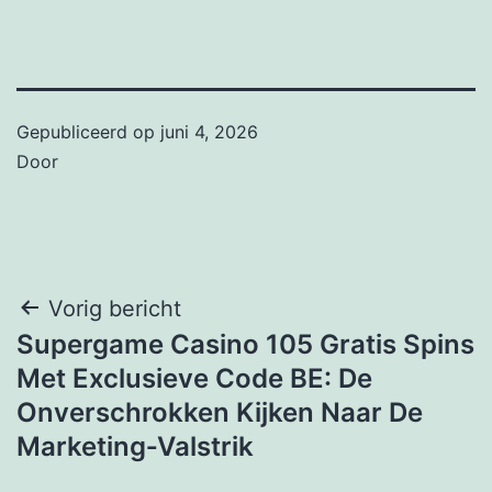
Gepubliceerd op
juni 4, 2026
Door
Bericht
Vorig bericht
Supergame Casino 105 Gratis Spins
navigatie
Met Exclusieve Code BE: De
Onverschrokken Kijken Naar De
Marketing‑Valstrik