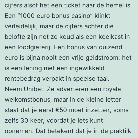
cijfers alsof het een ticket naar de hemel is.
Een “1000 euro bonus casino” klinkt
verleidelijk, maar de cijfers achter die
belofte zijn net zo koud als een koelkast in
een loodgieterij. Een bonus van duizend
euro is bijna nooit een vrije geldstroom; het
is een lening met een ingewikkeld
rentebedrag verpakt in speelse taal.
Neem Unibet. Ze adverteren een royale
welkomstbonus, maar in de kleine letter
staat dat je eerst €50 moet inzetten, soms
zelfs 30 keer, voordat je iets kunt
opnemen. Dat betekent dat je in de praktijk