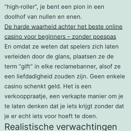
“high‑roller”, je bent een pion in een
doolhof van nullen en enen.
De harde waarheid achter het beste online
casino voor beginners – zonder poespas
En omdat ze weten dat spelers zich laten
verleiden door de glans, plaatsen ze de
term “gift” in elke reclamebanner, alsof ze
een liefdadigheid zouden zijn. Geen enkele
casino schenkt geld. Het is een
verkooppraatje, een verkapte manier om je
te laten denken dat je iets krijgt zonder dat
je er echt iets voor hoeft te doen.
Realistische verwachtingen