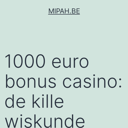
Ga
MIPAH.BE
naar
de
inhoud
1000 euro
bonus casino:
de kille
wiskunde