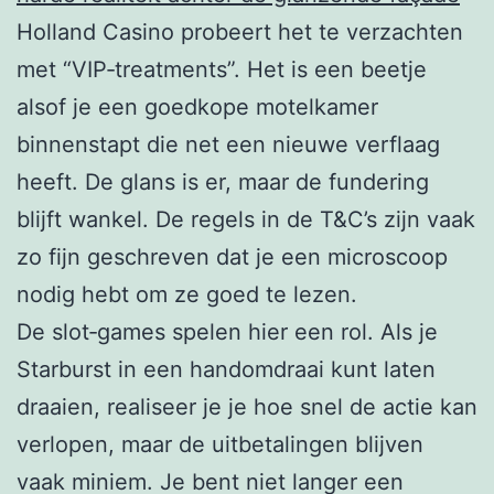
Holland Casino probeert het te verzachten
met “VIP‑treatments”. Het is een beetje
alsof je een goedkope motelkamer
binnenstapt die net een nieuwe verflaag
heeft. De glans is er, maar de fundering
blijft wankel. De regels in de T&C’s zijn vaak
zo fijn geschreven dat je een microscoop
nodig hebt om ze goed te lezen.
De slot‑games spelen hier een rol. Als je
Starburst in een handomdraai kunt laten
draaien, realiseer je je hoe snel de actie kan
verlopen, maar de uitbetalingen blijven
vaak miniem. Je bent niet langer een