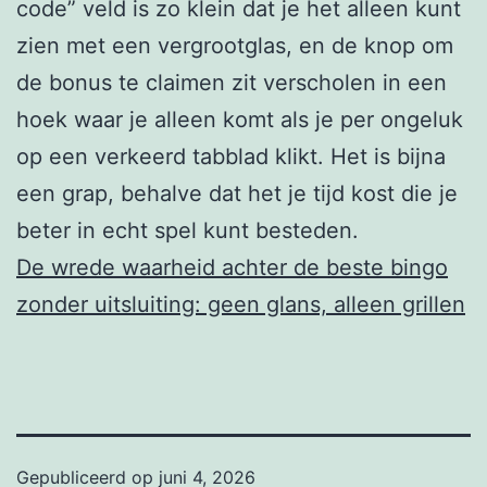
code” veld is zo klein dat je het alleen kunt
zien met een vergrootglas, en de knop om
de bonus te claimen zit verscholen in een
hoek waar je alleen komt als je per ongeluk
op een verkeerd tabblad klikt. Het is bijna
een grap, behalve dat het je tijd kost die je
beter in echt spel kunt besteden.
De wrede waarheid achter de beste bingo
zonder uitsluiting: geen glans, alleen grillen
Gepubliceerd op
juni 4, 2026