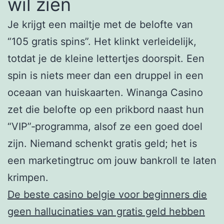
wil zien
Je krijgt een mailtje met de belofte van
“105 gratis spins”. Het klinkt verleidelijk,
totdat je de kleine lettertjes doorspit. Een
spin is niets meer dan een druppel in een
oceaan van huiskaarten. Winanga Casino
zet die belofte op een prikbord naast hun
“VIP”‑programma, alsof ze een goed doel
zijn. Niemand schenkt gratis geld; het is
een marketingtruc om jouw bankroll te laten
krimpen.
De beste casino belgie voor beginners die
geen hallucinaties van gratis geld hebben