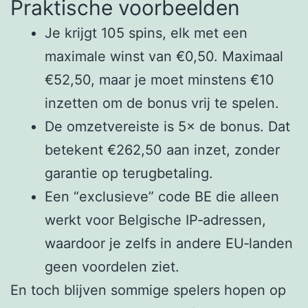
Praktische voorbeelden
Je krijgt 105 spins, elk met een
maximale winst van €0,50. Maximaal
€52,50, maar je moet minstens €10
inzetten om de bonus vrij te spelen.
De omzetvereiste is 5× de bonus. Dat
betekent €262,50 aan inzet, zonder
garantie op terugbetaling.
Een “exclusieve” code BE die alleen
werkt voor Belgische IP‑adressen,
waardoor je zelfs in andere EU‑landen
geen voordelen ziet.
En toch blijven sommige spelers hopen op