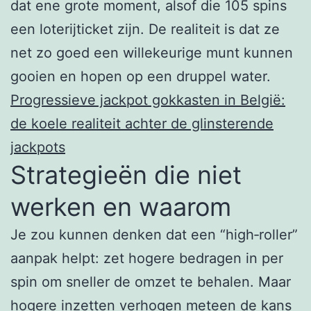
dat ene grote moment, alsof die 105 spins
een loterijticket zijn. De realiteit is dat ze
net zo goed een willekeurige munt kunnen
gooien en hopen op een druppel water.
Progressieve jackpot gokkasten in België:
de koele realiteit achter de glinsterende
jackpots
Strategieën die niet
werken en waarom
Je zou kunnen denken dat een “high‑roller”
aanpak helpt: zet hogere bedragen in per
spin om sneller de omzet te behalen. Maar
hogere inzetten verhogen meteen de kans