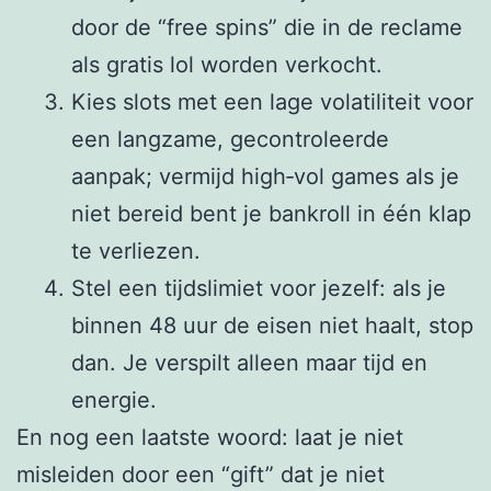
door de “free spins” die in de reclame
als gratis lol worden verkocht.
Kies slots met een lage volatiliteit voor
een langzame, gecontroleerde
aanpak; vermijd high‑vol games als je
niet bereid bent je bankroll in één klap
te verliezen.
Stel een tijdslimiet voor jezelf: als je
binnen 48 uur de eisen niet haalt, stop
dan. Je verspilt alleen maar tijd en
energie.
En nog een laatste woord: laat je niet
misleiden door een “gift” dat je niet