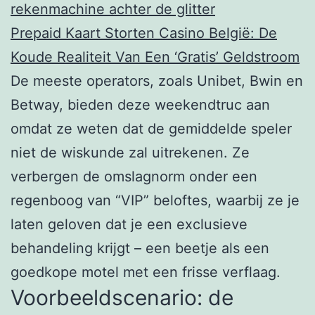
rekenmachine achter de glitter
Prepaid Kaart Storten Casino België: De
Koude Realiteit Van Een ‘Gratis’ Geldstroom
De meeste operators, zoals Unibet, Bwin en
Betway, bieden deze weekendtruc aan
omdat ze weten dat de gemiddelde speler
niet de wiskunde zal uitrekenen. Ze
verbergen de omslagnorm onder een
regenboog van “VIP” beloftes, waarbij ze je
laten geloven dat je een exclusieve
behandeling krijgt – een beetje als een
goedkope motel met een frisse verflaag.
Voorbeeldscenario: de