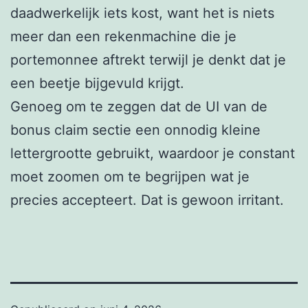
daadwerkelijk iets kost, want het is niets
meer dan een rekenmachine die je
portemonnee aftrekt terwijl je denkt dat je
een beetje bijgevuld krijgt.
Genoeg om te zeggen dat de UI van de
bonus claim sectie een onnodig kleine
lettergrootte gebruikt, waardoor je constant
moet zoomen om te begrijpen wat je
precies accepteert. Dat is gewoon irritant.