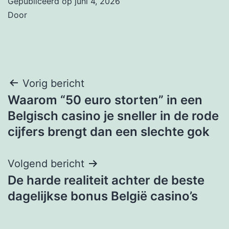
Gepubliceerd op
juni 4, 2026
Door
Bericht
Vorig bericht
Waarom “50 euro storten” in een
navigatie
Belgisch casino je sneller in de rode
cijfers brengt dan een slechte gok
Volgend bericht
De harde realiteit achter de beste
dagelijkse bonus België casino’s