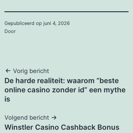
Gepubliceerd op
juni 4, 2026
Door
Bericht
Vorig bericht
De harde realiteit: waarom “beste
navigatie
online casino zonder id” een mythe
is
Volgend bericht
Winstler Casino Cashback Bonus