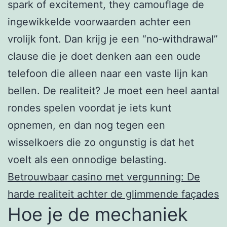
spark of excitement, they camouflage de
ingewikkelde voorwaarden achter een
vrolijk font. Dan krijg je een “no‑withdrawal”
clause die je doet denken aan een oude
telefoon die alleen naar een vaste lijn kan
bellen. De realiteit? Je moet een heel aantal
rondes spelen voordat je iets kunt
opnemen, en dan nog tegen een
wisselkoers die zo ongunstig is dat het
voelt als een onnodige belasting.
Betrouwbaar casino met vergunning: De
harde realiteit achter de glimmende façades
Hoe je de mechaniek