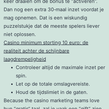
keer draaien om de bonus te “activeren”.
Dan nog een extra 30‑maal inzet voordat je
mag opnemen. Dat is een wiskundig
puzzelstukje dat de meeste spelers liever
niet oplossen.
Casino minimum storting 10 euro: de
realiteit achter de schijnbare
laagdrempeligheid
Controleer altijd de maximale inzet per
spin.
Let op de totale omslagvereiste.
Houd de tijdslimiet in de gaten.
Because the casino marketing teams love
hun “gratis“ taal, zal je vaak een “gift” zien