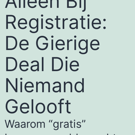
Alleen Bij
Registratie:
De Gierige
Deal Die
Niemand
Gelooft
Waarom “gratis”