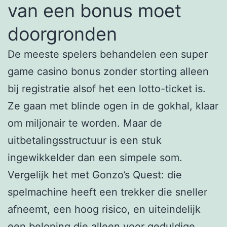
van een bonus moet
doorgronden
De meeste spelers behandelen een super
game casino bonus zonder storting alleen
bij registratie alsof het een lotto-ticket is.
Ze gaan met blinde ogen in de gokhal, klaar
om miljonair te worden. Maar de
uitbetalingsstructuur is een stuk
ingewikkelder dan een simpele som.
Vergelijk het met Gonzo’s Quest: die
spelmachine heeft een trekker die sneller
afneemt, een hoog risico, en uiteindelijk
een beloning die alleen voor geduldige