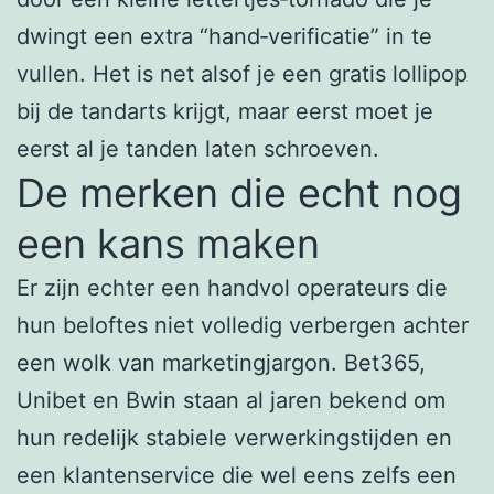
dwingt een extra “hand‑verificatie” in te
vullen. Het is net alsof je een gratis lollipop
bij de tandarts krijgt, maar eerst moet je
eerst al je tanden laten schroeven.
De merken die echt nog
een kans maken
Er zijn echter een handvol operateurs die
hun beloftes niet volledig verbergen achter
een wolk van marketingjargon. Bet365,
Unibet en Bwin staan al jaren bekend om
hun redelijk stabiele verwerkingstijden en
een klantenservice die wel eens zelfs een