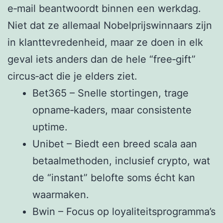
e‑mail beantwoordt binnen een werkdag.
Niet dat ze allemaal Nobelprijswinnaars zijn
in klanttevredenheid, maar ze doen in elk
geval iets anders dan de hele “free‑gift”
circus‑act die je elders ziet.
Bet365 – Snelle stortingen, trage
opname‑kaders, maar consistente
uptime.
Unibet – Biedt een breed scala aan
betaalmethoden, inclusief crypto, wat
de “instant” belofte soms écht kan
waarmaken.
Bwin – Focus op loyaliteitsprogramma’s