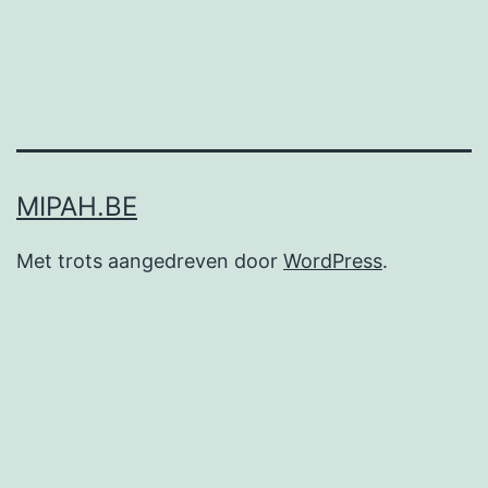
MIPAH.BE
Met trots aangedreven door
WordPress
.