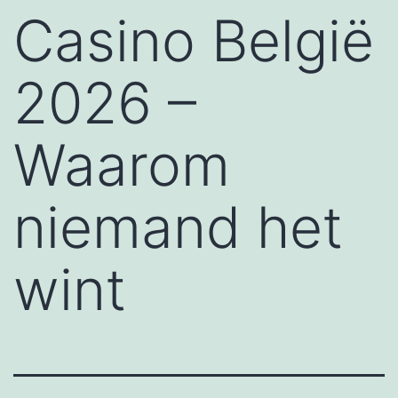
Casino België
2026 –
Waarom
niemand het
wint