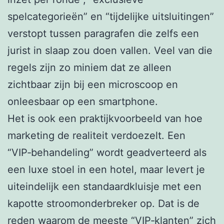
spelcategorieën” en “tijdelijke uitsluitingen”
verstopt tussen paragrafen die zelfs een
jurist in slaap zou doen vallen. Veel van die
regels zijn zo miniem dat ze alleen
zichtbaar zijn bij een microscoop en
onleesbaar op een smartphone.
Het is ook een praktijkvoorbeeld van hoe
marketing de realiteit verdoezelt. Een
“VIP‑behandeling” wordt geadverteerd als
een luxe stoel in een hotel, maar levert je
uiteindelijk een standaardkluisje met een
kapotte stroomonderbreker op. Dat is de
reden waarom de meeste “VIP‑klanten” zich