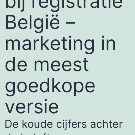
bij registratie
België –
marketing in
de meest
goedkope
versie
De koude cijfers achter