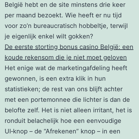
België hebt en de site minstens drie keer
per maand bezoekt. Wie heeft er nu tijd
voor zo’n bureaucratisch hobbeltje, terwijl
je eigenlijk enkel wilt gokken?
De eerste storting bonus casino België: een
koude rekensom die je niet moet geloven
Het enige wat de marketingafdeling heeft
gewonnen, is een extra klik in hun
statistieken; de rest van ons blijft achter
met een portemonnee die lichter is dan de
belofte zelf. Het is niet alleen irritant, het is
ronduit belachelijk hoe een eenvoudige
UI‑knop – de “Afrekenen” knop – in een