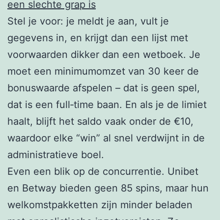
een slechte grap is
Stel je voor: je meldt je aan, vult je
gegevens in, en krijgt dan een lijst met
voorwaarden dikker dan een wetboek. Je
moet een minimumomzet van 30 keer de
bonuswaarde afspelen – dat is geen spel,
dat is een full‑time baan. En als je de limiet
haalt, blijft het saldo vaak onder de €10,
waardoor elke “win” al snel verdwijnt in de
administratieve boel.
Even een blik op de concurrentie. Unibet
en Betway bieden geen 85 spins, maar hun
welkomstpakketten zijn minder beladen