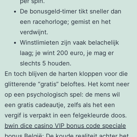
per spin.
De bonusgeld‑timer tikt sneller dan
een racehorloge; gemist en het
verdwijnt.
Winstlimieten zijn vaak belachelijk
laag; je wint 200 euro, je mag er
slechts 5 houden.
En toch blijven de harten kloppen voor die
glitterende “gratis” beloftes. Het komt neer
op een psychologisch spel: de mens wil
een gratis cadeautje, zelfs als het een
vergif is verpakt in een felgekleurde doos.
bwin dice casino VIP bonus code speciale
bonus België: De koude realiteit achter het