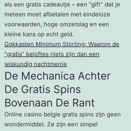
als een gratis cadeautje – een “gift” dat je
meteen moet afbetalen met eindeloze
voorwaarden, hoge omzetslag en een
kleine kans op echt geld.
Gokkasten Minimum Storting: Waarom de
“gratis” beloftes niets zijn dan een
wiskundig nachtmerrie
De Mechanica Achter
De Gratis Spins
Bovenaan De Rant
Online casino belgie gratis spins zijn geen
wondermiddel. Ze zijn een simpel