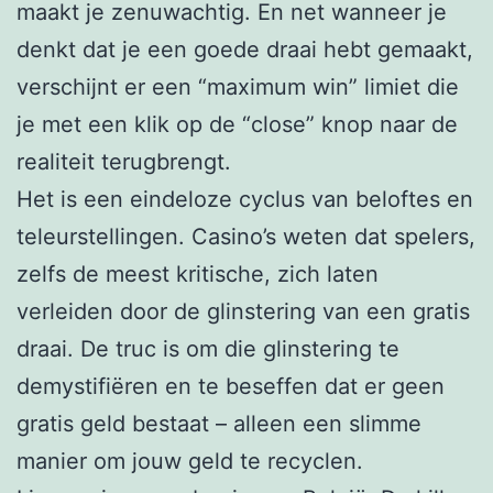
maakt je zenuwachtig. En net wanneer je
denkt dat je een goede draai hebt gemaakt,
verschijnt er een “maximum win” limiet die
je met een klik op de “close” knop naar de
realiteit terugbrengt.
Het is een eindeloze cyclus van beloftes en
teleurstellingen. Casino’s weten dat spelers,
zelfs de meest kritische, zich laten
verleiden door de glinstering van een gratis
draai. De truc is om die glinstering te
demystifiëren en te beseffen dat er geen
gratis geld bestaat – alleen een slimme
manier om jouw geld te recyclen.