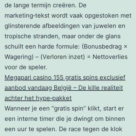
de lange termijn creëren. De
marketing‑tekst wordt vaak opgestoken met
glinsterende afbeeldingen van juwelen en
tropische stranden, maar onder de glans
schuilt een harde formule: (Bonusbedrag ×
Wagering) – (Verloren inzet) = Nettoverlies
voor de speler.
Megapari casino 155 gratis spins exclusief
aanbod vandaag België – De kille realiteit
achter het hype‑pakket
Wanneer je een “gratis spin” klikt, start er
een interne timer die je dwingt om binnen
een uur te spelen. De race tegen de klok