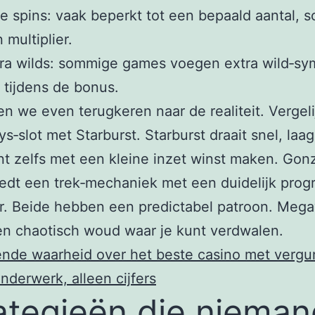
e spins: vaak beperkt tot een bepaald aantal, 
 multiplier.
ra wilds: sommige games voegen extra wild‑sy
 tijdens de bonus.
en we even terugkeren naar de realiteit. Vergel
‑slot met Starburst. Starburst draait snel, laag 
nt zelfs met een kleine inzet winst maken. Gonz
edt een trek‑mechaniek met een duidelijk prog
er. Beide hebben een predictabel patroon. Meg
en chaotisch woud waar je kunt verdwalen.
nde waarheid over het beste casino met vergu
derwerk, alleen cijfers
ategieën die nieman