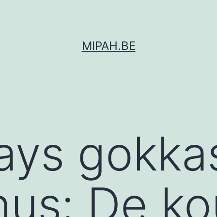
MIPAH.BE
ys gokka
nus: De k