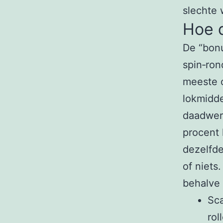
slechte
Hoe 
De “bonu
spin‑ron
meeste o
lokmidde
daadwerk
procent 
dezelfde
of niets
behalve
Sca
rol