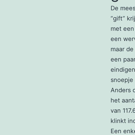
De meest
“gift” k
met een 
een werv
maar de 
een paar
eindigen
snoepje 
Anders d
het aant
van 117.
klinkt in
Een enke