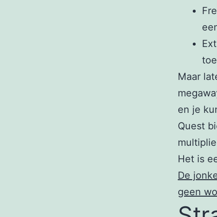
Fre
een
Ext
toe
Maar lat
megaways
en je ku
Quest bi
multipli
Het is e
De jonke
geen won
Str