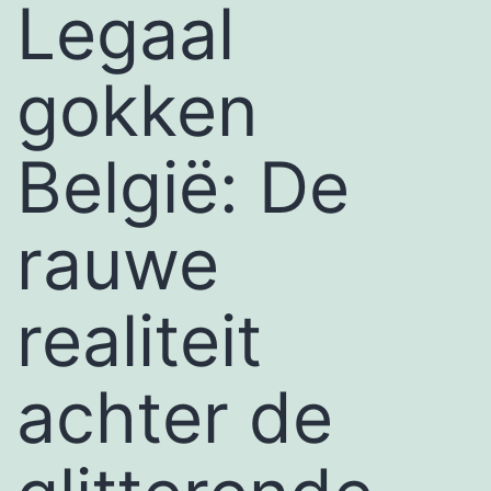
Legaal
gokken
België: De
rauwe
realiteit
achter de