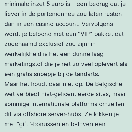
minimale inzet 5 euro is – een bedrag dat je
liever in de portemonnee zou laten rusten
dan in een casino‑account. Vervolgens
wordt je beloond met een “VIP”‑pakket dat
zogenaamd exclusief zou zijn; in
werkelijkheid is het een dunne laag
marketingstof die je net zo veel oplevert als
een gratis snoepje bij de tandarts.
Maar het houdt daar niet op. De Belgische
wet verbiedt niet‑gelicentieerde sites, maar
sommige internationale platforms omzeilen
dit via offshore server‑hubs. Ze lokken je
met “gift”‑bonussen en beloven een