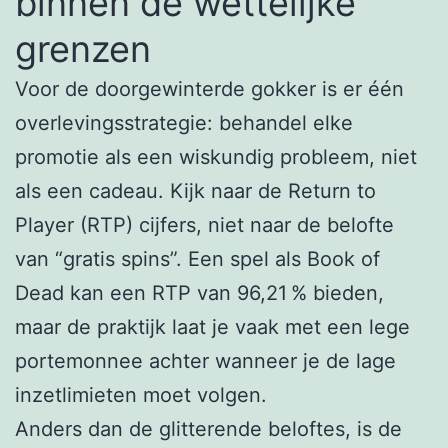
binnen de wettelijke
grenzen
Voor de doorgewinterde gokker is er één
overlevingsstrategie: behandel elke
promotie als een wiskundig probleem, niet
als een cadeau. Kijk naar de Return to
Player (RTP) cijfers, niet naar de belofte
van “gratis spins”. Een spel als Book of
Dead kan een RTP van 96,21 % bieden,
maar de praktijk laat je vaak met een lege
portemonnee achter wanneer je de lage
inzetlimieten moet volgen.
Anders dan de glitterende beloftes, is de