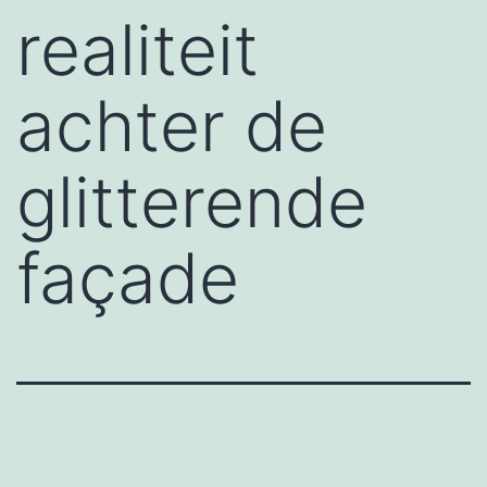
realiteit
achter de
glitterende
façade