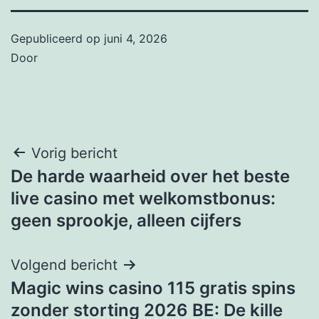
Gepubliceerd op
juni 4, 2026
Door
Bericht
Vorig bericht
De harde waarheid over het beste
navigatie
live casino met welkomstbonus:
geen sprookje, alleen cijfers
Volgend bericht
Magic wins casino 115 gratis spins
zonder storting 2026 BE: De kille