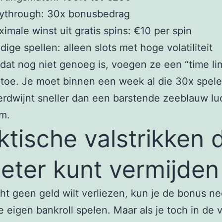
aythrough: 30x bonusbedrag
imale winst uit gratis spins: €10 per spin
dige spellen: alleen slots met hoge volatiliteit
 dat nog niet genoeg is, voegen ze een “time li
toe. Je moet binnen een week al die 30x spelen
rdwijnt sneller dan een barstende zeeblauw luc
m.
ktische valstrikken 
beter kunt vermijden
cht geen geld wilt verliezen, kun je de bonus n
e eigen bankroll spelen. Maar als je toch in de v