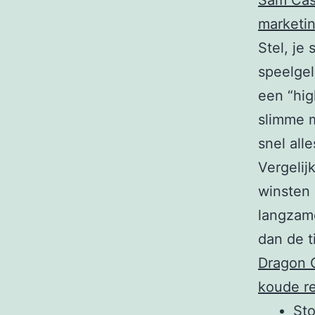
Sam Casi
marketin
Stel, je
speelgel
een “hig
slimme m
snel all
Vergelij
winsten 
langzame
dan de t
Dragon C
koude rea
Sto