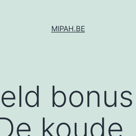
MIPAH.BE
geld bonus
 De koude