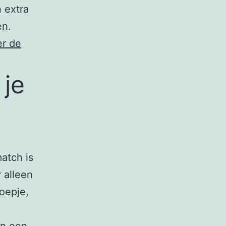
 extra
en.
er de
 je
atch is
 alleen
roepje,