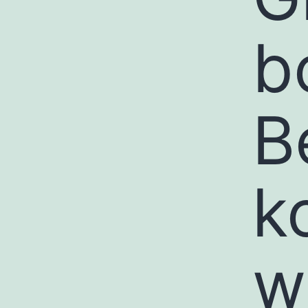
b
B
k
w