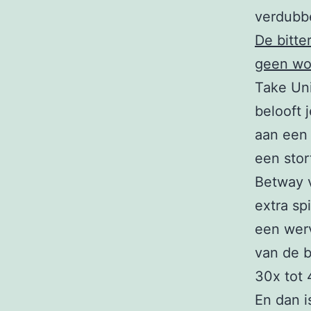
verdubb
De bitte
geen won
Take Un
belooft 
aan een 
een stor
Betway v
extra sp
een werv
van de 
30x tot 
En dan i