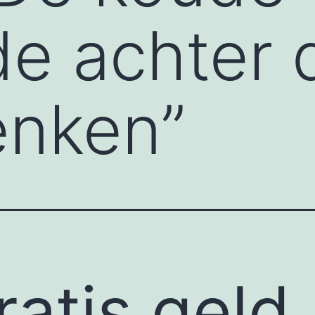
e achter 
enken”
ratis geld