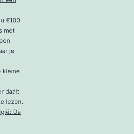
on een
 nu €100
ts met
 een
aar je
e kleine
er daalt
e lezen.
lgië: De