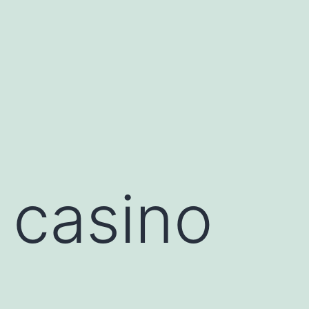
 casino