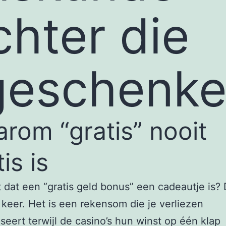
chter die
geschenke
rom “gratis” nooit
is is
 dat een “gratis geld bonus” een cadeautje is?
keer. Het is een rekensom die je verliezen
seert terwijl de casino’s hun winst op één klap