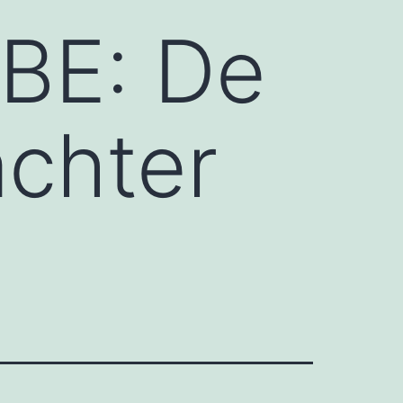
 BE: De
chter