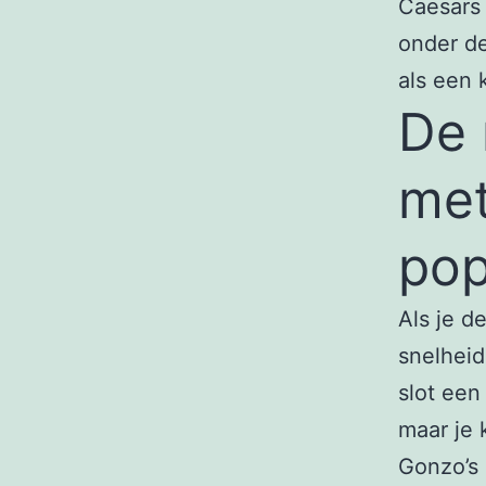
Caesars 
onder de
als een 
De 
met
pop
Als je d
snelheid
slot een
maar je 
Gonzo’s 