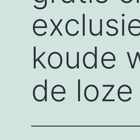
exclusi
koude w
de loze