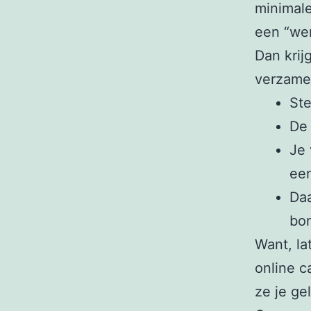
minimale
een “wer
Dan krijg
verzamel
Ste
De 
Je 
een
Daa
bon
Want, la
online c
ze je ge