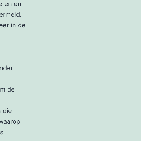
eren en
vermeld.
weer in de
onder
om de
n die
 waarop
fs