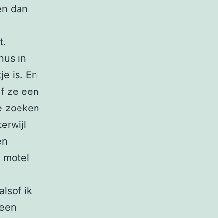
 en dan
t.
nus in
je is. En
of ze een
ze zoeken
erwijl
en
 motel
lsof ik
 een