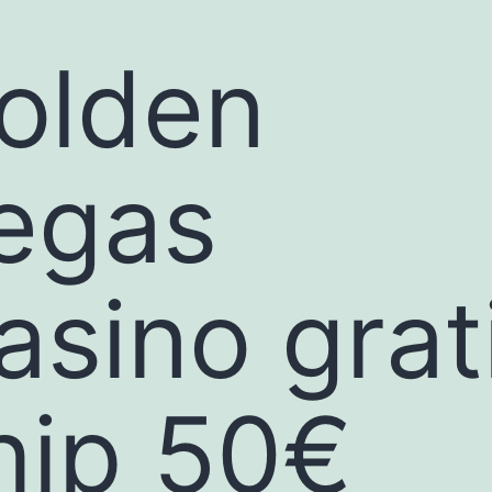
olden
egas
asino grat
hip 50€