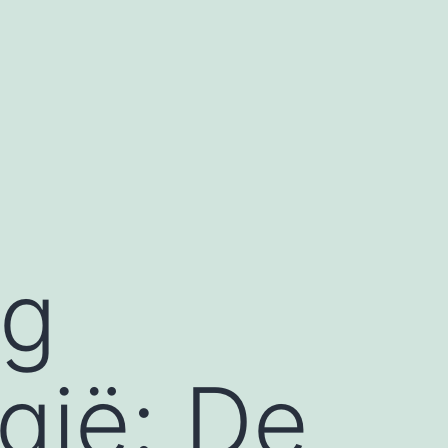
ng
gië: De