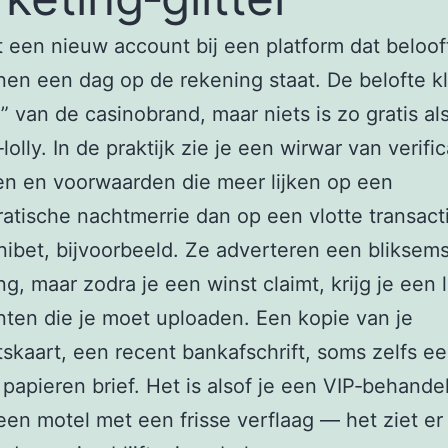
 een nieuw account bij een platform dat belooft
nen een dag op de rekening staat. De belofte kl
t” van de casinobrand, maar niets is zo gratis al
lolly. In de praktijk zie je een wirwar van verific
en en voorwaarden die meer lijken op een
atische nachtmerrie dan op een vlotte transact
bet, bijvoorbeeld. Ze adverteren een bliksems
ng, maar zodra je een winst claimt, krijg je een l
en die je moet uploaden. Een kopie van je
itskaart, een recent bankafschrift, soms zelfs ee
papieren brief. Het is alsof je een VIP‑behande
n een motel met een frisse verflaag — het ziet e