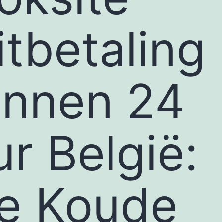
itbetaling
innen 24
ur België:
e Koude