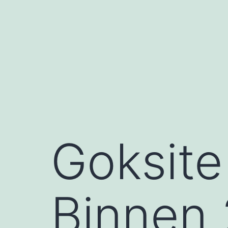
Ga
naar
de
inhoud
Goksite
Binnen 