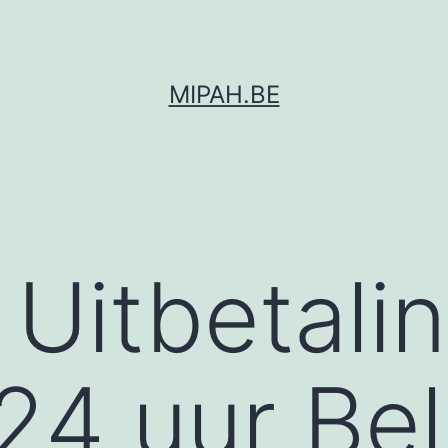
MIPAH.BE
 Uitbetali
24 uur Bel