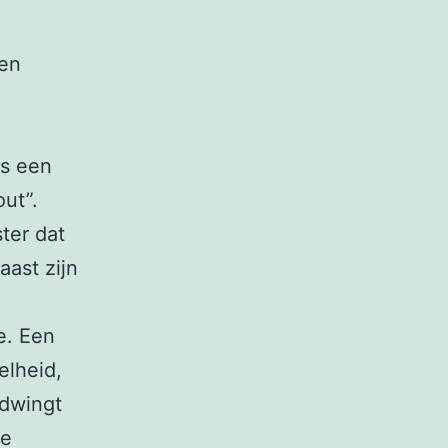
Een
ls een
ut”.
ter dat
aast zijn
e. Een
elheid,
 dwingt
de