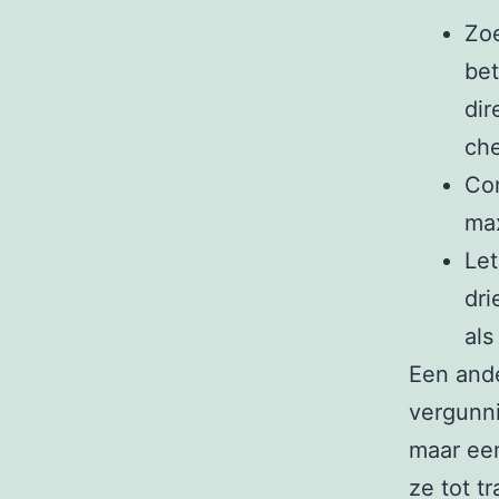
Zoe
bet
dir
che
Con
max
Let
dri
als
Een ande
vergunni
maar een
ze tot t