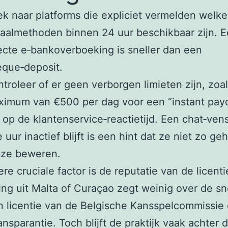
k naar platforms die expliciet vermelden welke
aalmethoden binnen 24 uur beschikbaar zijn. 
ecte e‑bankoverboeking is sneller dan een
que‑deposit.
troleer of er geen verborgen limieten zijn, zoa
imum van €500 per dag voor een “instant payo
 op de klantenservice‑reactietijd. Een chat‑vens
e uur inactief blijft is een hint dat ze niet zo geh
 ze beweren.
re cruciale factor is de reputatie van de licenti
ng uit Malta of Curaçao zegt weinig over de sn
 licentie van de Belgische Kansspelcommissie
ransparantie. Toch blijft de praktijk vaak achter 