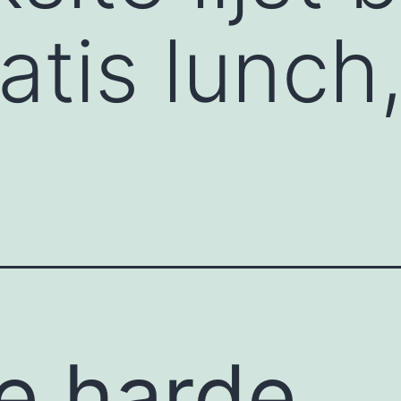
atis lunch,
e harde