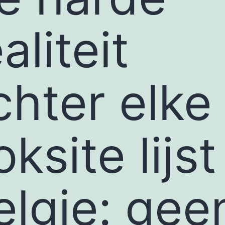
aliteit
chter elke
ksite lijst
elgie: gee