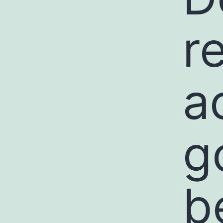
re
a
go
b