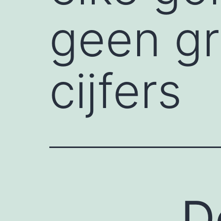
geen gr
cijfers
D