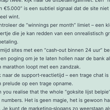
tap twee: kijk naar de uitbetalingslimiet. Een 
n €5.000” is een subtiel signaal dat de site niet 
veel wint.
troleer de “winnings per month” limiet – een k
tertje die je kan redden van een onrealistisch g
betaling.
mijd sites met een “cash‑out binnen 24 uur” bel
een poging om je te laten hollen naar de bank al
 marathon loopt met een zandzak.
k naar de support‑reactietijd – een trage chat is
 prelude op een trage opname.
 you realise that the whole “goksite lijst belpie”
f numbers. Het is geen magie, het is gewoon ha
 Je kunt de marketing‑slogans zo weerstaan al