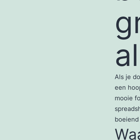
g
a
Als je do
een hoop
mooie fo
spreads
boeiend z
Waa