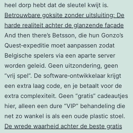
heel dorp hebt dat de sleutel kwijt is.
Betrouwbare goksite zonder uitsluiting: De
harde realiteit achter de glanzende façade
And then there’s Betsson, die hun Gonzo’s
Quest‑expeditie moet aanpassen zodat
Belgische spelers via een aparte server
worden geleid. Geen uitzondering, geen
“vrij spel”. De software‑ontwikkelaar krijgt
een extra laag code, en je betaalt voor de
extra complexiteit. Geen “gratis” cadeautjes
hier, alleen een dure “VIP” behandeling die
net zo wankel is als een oude plastic stoel.
De wrede waarheid achter de beste gratis