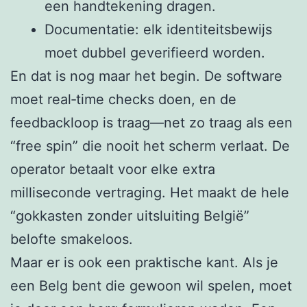
een handtekening dragen.
Documentatie: elk identiteitsbewijs
moet dubbel geverifieerd worden.
En dat is nog maar het begin. De software
moet real‑time checks doen, en de
feedbackloop is traag—net zo traag als een
“free spin” die nooit het scherm verlaat. De
operator betaalt voor elke extra
milliseconde vertraging. Het maakt de hele
“gokkasten zonder uitsluiting België”
belofte smakeloos.
Maar er is ook een praktische kant. Als je
een Belg bent die gewoon wil spelen, moet