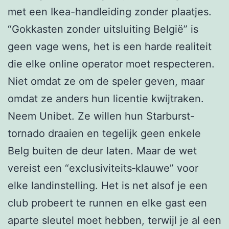
met een Ikea-handleiding zonder plaatjes.
“Gokkasten zonder uitsluiting België” is
geen vage wens, het is een harde realiteit
die elke online operator moet respecteren.
Niet omdat ze om de speler geven, maar
omdat ze anders hun licentie kwijtraken.
Neem Unibet. Ze willen hun Starburst-
tornado draaien en tegelijk geen enkele
Belg buiten de deur laten. Maar de wet
vereist een “exclusiviteits‑klauwe” voor
elke landinstelling. Het is net alsof je een
club probeert te runnen en elke gast een
aparte sleutel moet hebben, terwijl je al een