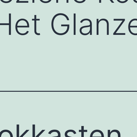
Het Glanz
okkasten