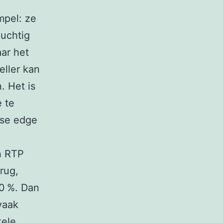
impel: ze
uchtig
aar het
eller kan
. Het is
e te
use edge
en RTP
erug,
30 %. Dan
vaak
kele