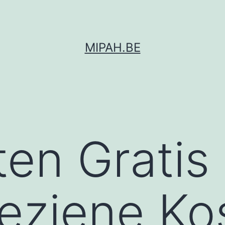
MIPAH.BE
en Gratis 
eziene Ko