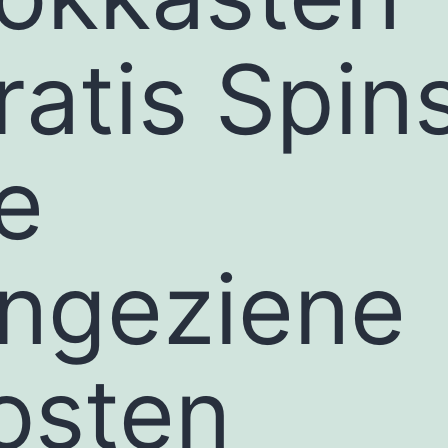
ratis Spins
e
ngeziene
osten