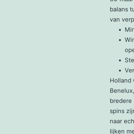
balans t
van verp
Min
Win
ope
Ste
Ver
Holland 
Benelux,
bredere p
spins zi
naar ech
lijken m