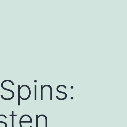
Spins:
sten