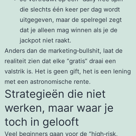
die slechts één keer per dag wordt
uitgegeven, maar de spelregel zegt
dat je alleen mag winnen als je de
jackpot niet raakt.
Anders dan de marketing‑bullshit, laat de
realiteit zien dat elke “gratis” draai een
valstrik is. Het is geen gift, het is een lening
met een astronomische rente.
Strategieën die niet
werken, maar waar je
toch in gelooft
Veel beginners gaan voor de “high‑risk,