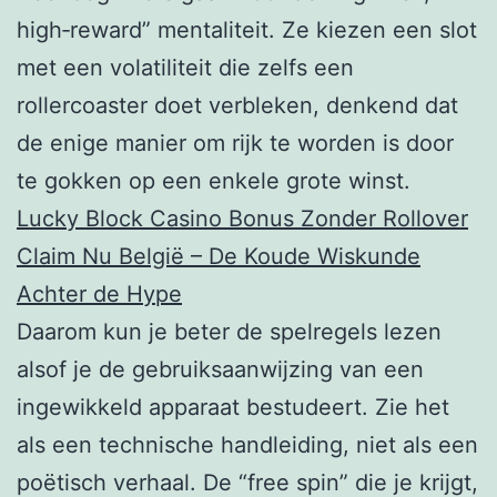
high‑reward” mentaliteit. Ze kiezen een slot
met een volatiliteit die zelfs een
rollercoaster doet verbleken, denkend dat
de enige manier om rijk te worden is door
te gokken op een enkele grote winst.
Lucky Block Casino Bonus Zonder Rollover
Claim Nu België – De Koude Wiskunde
Achter de Hype
Daarom kun je beter de spelregels lezen
alsof je de gebruiksaanwijzing van een
ingewikkeld apparaat bestudeert. Zie het
als een technische handleiding, niet als een
poëtisch verhaal. De “free spin” die je krijgt,