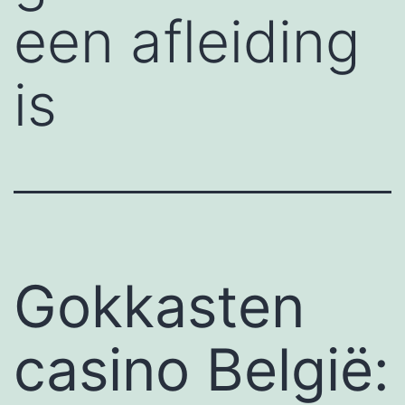
een afleiding
is
Gokkasten
casino België: