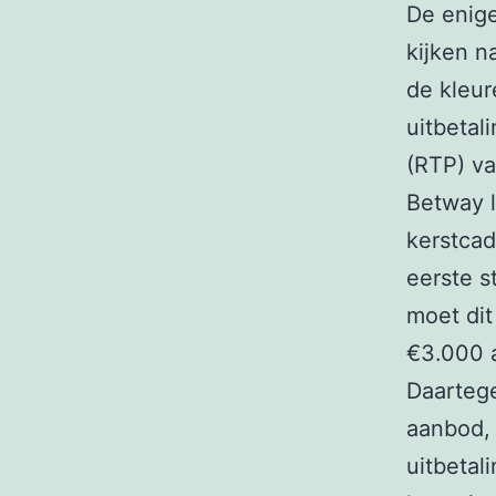
De enige
kijken n
de kleur
uitbetal
(RTP) va
Betway l
kerstcad
eerste s
moet dit
€3.000 a
Daartege
aanbod, 
uitbetal