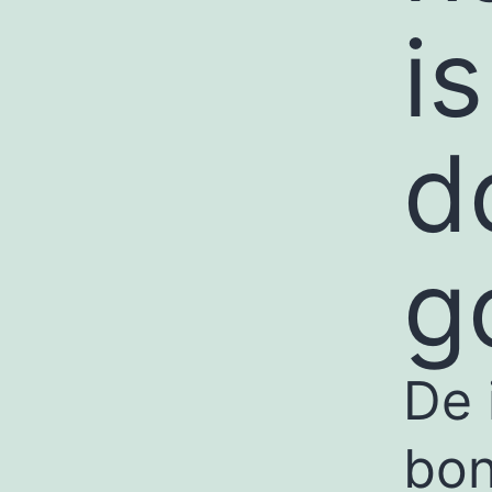
i
d
g
De 
bon