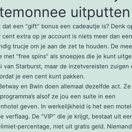
temonnee uitputten
 dat een “gift” bonus een cadeautje is? Denk 
 cent extra op je account is niets meer dan ee
dig trucje om je aan de zet te houden. De mee
e met “free spins” als snoepjes die je kunt uitg
i van Starburst, maar de inzetvereisten zuigen 
ordat je een cent kunt pakken.
Betway en Bwin doen allemaal dezelfde act. Z
programma’s alsof ze jou een suite in een
renhotel geven. In werkelijkheid is het een mote
e verflaag. De “VIP” die je krijgt, bestaat uit e
imiet‑percentage, niet uit gratis geld. Nieman