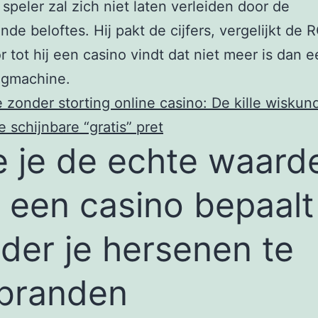
 speler zal zich niet laten verleiden door de
nde beloftes. Hij pakt de cijfers, vergelijkt de 
r tot hij een casino vindt dat niet meer is dan 
ngmachine.
 zonder storting online casino: De kille wiskun
e schijnbare “gratis” pret
 je de echte waard
 een casino bepaalt
der je hersenen te
branden