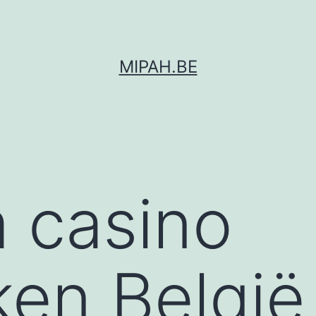
MIPAH.BE
 casino
jken Belgi