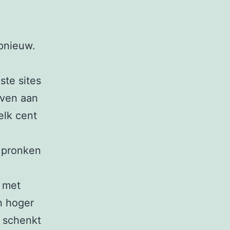
opnieuw.
n
ste sites
even aan
elk cent
e pronken
l met
en hoger
d schenkt