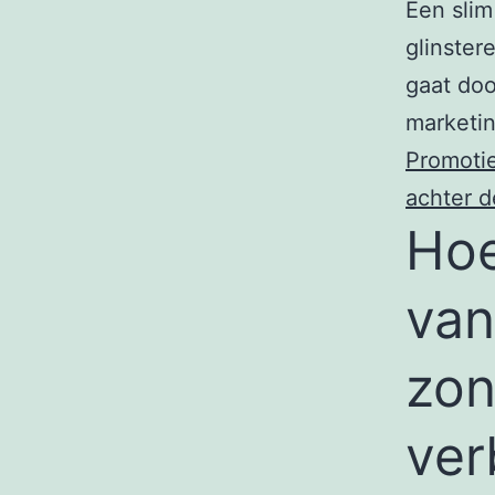
Een slim
glinstere
gaat doo
marketi
Promotie
achter d
Hoe
van
zon
ver