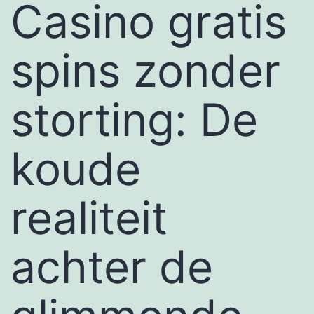
Casino gratis
spins zonder
storting: De
koude
realiteit
achter de