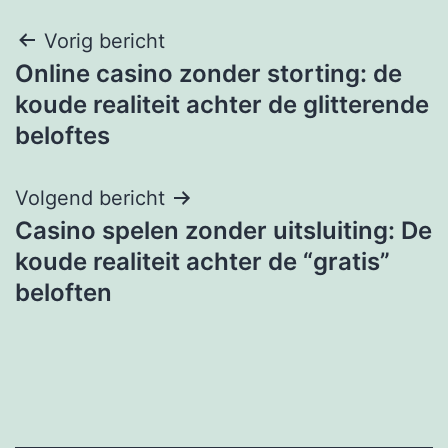
Bericht
Vorig bericht
Online casino zonder storting: de
navigatie
koude realiteit achter de glitterende
beloftes
Volgend bericht
Casino spelen zonder uitsluiting: De
koude realiteit achter de “gratis”
beloften