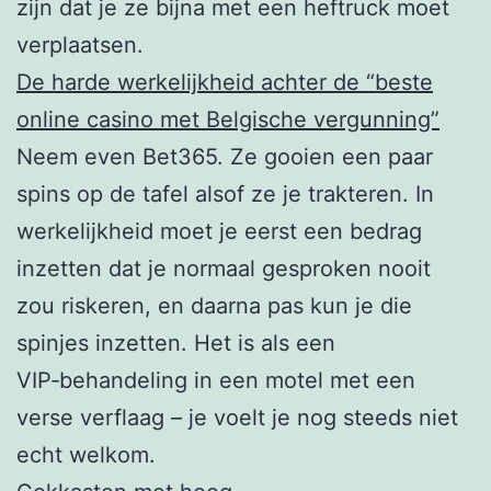
zijn dat je ze bijna met een heftruck moet
verplaatsen.
De harde werkelijkheid achter de “beste
online casino met Belgische vergunning”
Neem even Bet365. Ze gooien een paar
spins op de tafel alsof ze je trakteren. In
werkelijkheid moet je eerst een bedrag
inzetten dat je normaal gesproken nooit
zou riskeren, en daarna pas kun je die
spinjes inzetten. Het is als een
VIP‑behandeling in een motel met een
verse verflaag – je voelt je nog steeds niet
echt welkom.