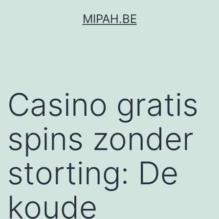
Ga
MIPAH.BE
naar
de
inhoud
Casino gratis
spins zonder
storting: De
koude