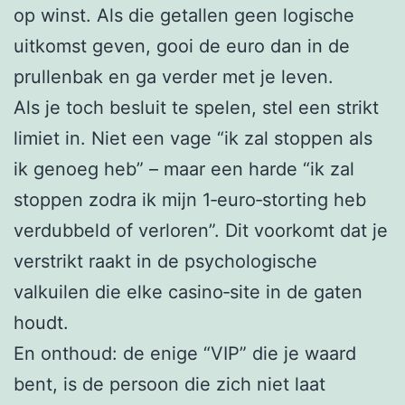
op winst. Als die getallen geen logische
uitkomst geven, gooi de euro dan in de
prullenbak en ga verder met je leven.
Als je toch besluit te spelen, stel een strikt
limiet in. Niet een vage “ik zal stoppen als
ik genoeg heb” – maar een harde “ik zal
stoppen zodra ik mijn 1‑euro‑storting heb
verdubbeld of verloren”. Dit voorkomt dat je
verstrikt raakt in de psychologische
valkuilen die elke casino‑site in de gaten
houdt.
En onthoud: de enige “VIP” die je waard
bent, is de persoon die zich niet laat