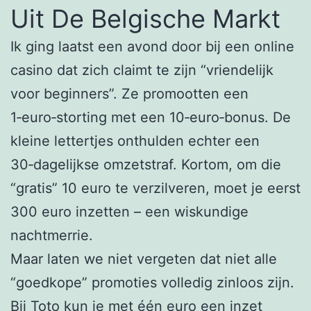
Uit De Belgische Markt
Ik ging laatst een avond door bij een online
casino dat zich claimt te zijn “vriendelijk
voor beginners”. Ze promootten een
1‑euro‑storting met een 10‑euro‑bonus. De
kleine lettertjes onthulden echter een
30‑dagelijkse omzetstraf. Kortom, om die
“gratis” 10 euro te verzilveren, moet je eerst
300 euro inzetten – een wiskundige
nachtmerrie.
Maar laten we niet vergeten dat niet alle
“goedkope” promoties volledig zinloos zijn.
Bij Toto kun je met één euro een inzet