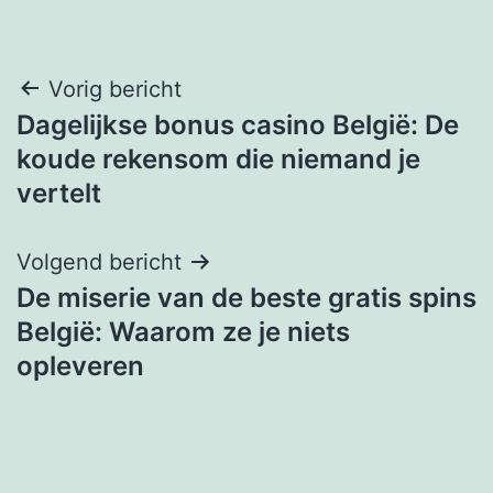
Bericht
Vorig bericht
Dagelijkse bonus casino België: De
navigatie
koude rekensom die niemand je
vertelt
Volgend bericht
De miserie van de beste gratis spins
België: Waarom ze je niets
opleveren