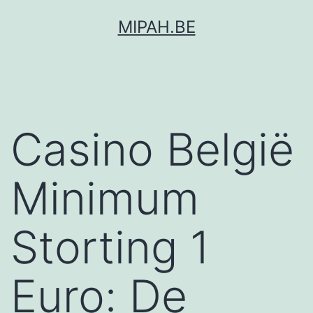
Ga
MIPAH.BE
naar
de
inhoud
Casino België
Minimum
Storting 1
Euro: De