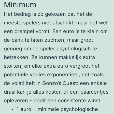
Minimum
Het bedrag is zo gekozen dat het de
meeste spelers niet afschrikt, maar net wel
een drempel vormt. Een euro is te klein om
de bank te laten zuchten, maar groot
genoeg om de speler psychologisch te
betrekken. Ze kunnen makkelijk extra
storten, en elke extra euro vergroot het
potentiële verlies exponentieel, net zoals
de volatiliteit in Gonzo’s Quest: een enkele
draai kan je alles kosten of een paarcentjes
opleveren – nooit een consistente winst.
1 euro = minimale psychologische