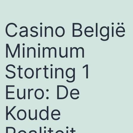
Casino België
Minimum
Storting 1
Euro: De
Koude