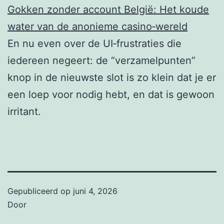
Gokken zonder account België: Het koude
water van de anonieme casino‑wereld
En nu even over de UI‑frustraties die
iedereen negeert: de “verzamelpunten”
knop in de nieuwste slot is zo klein dat je er
een loep voor nodig hebt, en dat is gewoon
irritant.
Gepubliceerd op
juni 4, 2026
Door