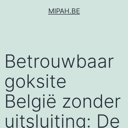
Ga
MIPAH.BE
naar
de
inhoud
Betrouwbaar
goksite
België zonder
uitsluiting: De