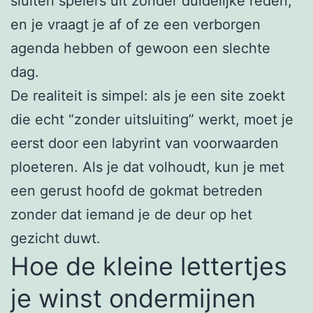
sluiten spelers uit zonder duidelijke reden,
en je vraagt je af of ze een verborgen
agenda hebben of gewoon een slechte
dag.
De realiteit is simpel: als je een site zoekt
die echt “zonder uitsluiting” werkt, moet je
eerst door een labyrint van voorwaarden
ploeteren. Als je dat volhoudt, kun je met
een gerust hoofd de gokmat betreden
zonder dat iemand je de deur op het
gezicht duwt.
Hoe de kleine lettertjes
je winst ondermijnen