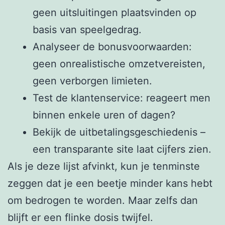
geen uitsluitingen plaatsvinden op
basis van speelgedrag.
Analyseer de bonusvoorwaarden:
geen onrealistische omzetvereisten,
geen verborgen limieten.
Test de klantenservice: reageert men
binnen enkele uren of dagen?
Bekijk de uitbetalingsgeschiedenis –
een transparante site laat cijfers zien.
Als je deze lijst afvinkt, kun je tenminste
zeggen dat je een beetje minder kans hebt
om bedrogen te worden. Maar zelfs dan
blijft er een flinke dosis twijfel.