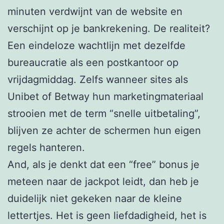
minuten verdwijnt van de website en
verschijnt op je bankrekening. De realiteit?
Een eindeloze wachtlijn met dezelfde
bureaucratie als een postkantoor op
vrijdagmiddag. Zelfs wanneer sites als
Unibet of Betway hun marketingmateriaal
strooien met de term “snelle uitbetaling”,
blijven ze achter de schermen hun eigen
regels hanteren.
And, als je denkt dat een “free” bonus je
meteen naar de jackpot leidt, dan heb je
duidelijk niet gekeken naar de kleine
lettertjes. Het is geen liefdadigheid, het is