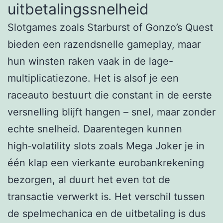
uitbetalingssnelheid
Slotgames zoals Starburst of Gonzo’s Quest
bieden een razendsnelle gameplay, maar
hun winsten raken vaak in de lage-
multiplicatiezone. Het is alsof je een
raceauto bestuurt die constant in de eerste
versnelling blijft hangen – snel, maar zonder
echte snelheid. Daarentegen kunnen
high‑volatility slots zoals Mega Joker je in
één klap een vierkante eurobankrekening
bezorgen, al duurt het even tot de
transactie verwerkt is. Het verschil tussen
de spelmechanica en de uitbetaling is dus