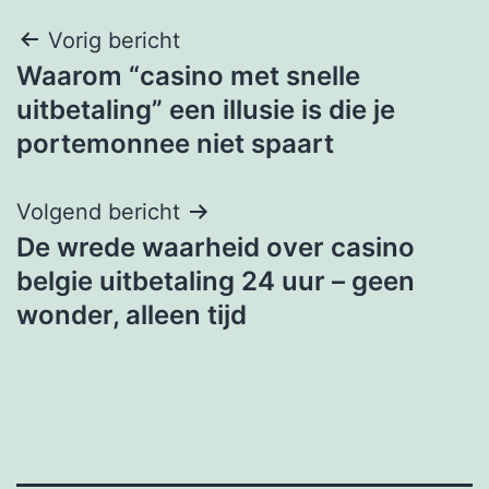
Bericht
Vorig bericht
Waarom “casino met snelle
navigatie
uitbetaling” een illusie is die je
portemonnee niet spaart
Volgend bericht
De wrede waarheid over casino
belgie uitbetaling 24 uur – geen
wonder, alleen tijd