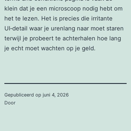
klein dat je een microscoop nodig hebt om
het te lezen. Het is precies die irritante
UI‑detail waar je urenlang naar moet staren
terwijl je probeert te achterhalen hoe lang
je echt moet wachten op je geld.
Gepubliceerd op
juni 4, 2026
Door