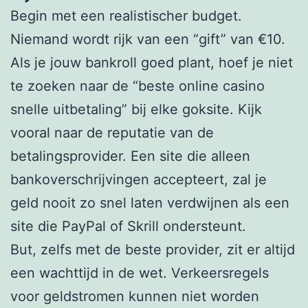
Begin met een realistischer budget.
Niemand wordt rijk van een “gift” van €10.
Als je jouw bankroll goed plant, hoef je niet
te zoeken naar de “beste online casino
snelle uitbetaling” bij elke goksite. Kijk
vooral naar de reputatie van de
betalingsprovider. Een site die alleen
bankoverschrijvingen accepteert, zal je
geld nooit zo snel laten verdwijnen als een
site die PayPal of Skrill ondersteunt.
But, zelfs met de beste provider, zit er altijd
een wachttijd in de wet. Verkeersregels
voor geldstromen kunnen niet worden