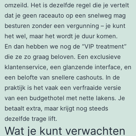
omzeild. Het is dezelfde regel die je vertelt
dat je geen raceauto op een snelweg mag
besturen zonder een vergunning – je kunt
het wel, maar het wordt je duur komen.
En dan hebben we nog de “VIP treatment”
die ze zo graag beloven. Een exclusieve
klantenservice, een glanzende interface, en
een belofte van snellere cashouts. In de
praktijk is het vaak een verfraaide versie
van een budgethotel met nette lakens. Je
betaalt extra, maar krijgt nog steeds
dezelfde trage lift.
Wat je kunt verwachten