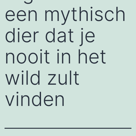
een mythisch
dier dat je
nooit in het
wild zult
vinden