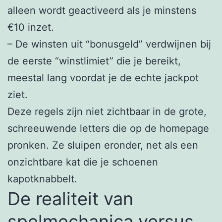
alleen wordt geactiveerd als je minstens
€10 inzet.
– De winsten uit “bonusgeld” verdwijnen bij
de eerste “winstlimiet” die je bereikt,
meestal lang voordat je de echte jackpot
ziet.
Deze regels zijn niet zichtbaar in de grote,
schreeuwende letters die op de homepage
pronken. Ze sluipen eronder, net als een
onzichtbare kat die je schoenen
kapotknabbelt.
De realiteit van
spelmechanica versus