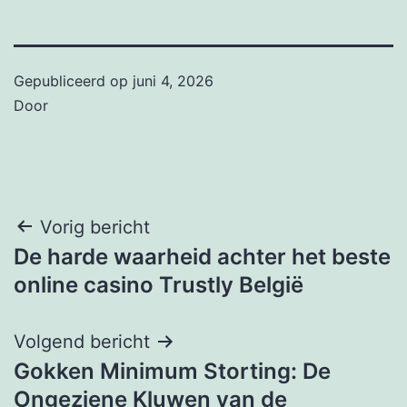
Gepubliceerd op
juni 4, 2026
Door
Bericht
Vorig bericht
De harde waarheid achter het beste
navigatie
online casino Trustly België
Volgend bericht
Gokken Minimum Storting: De
Ongeziene Kluwen van de