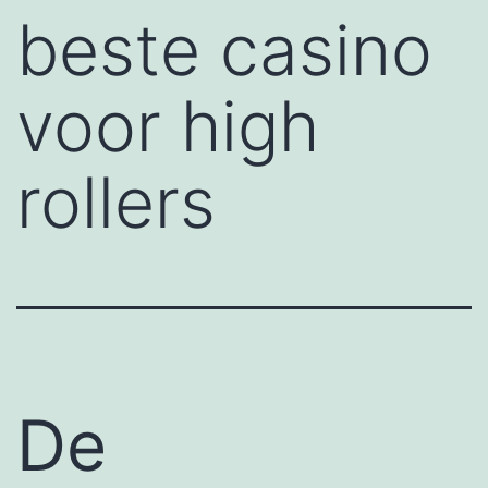
beste casino
voor high
rollers
De