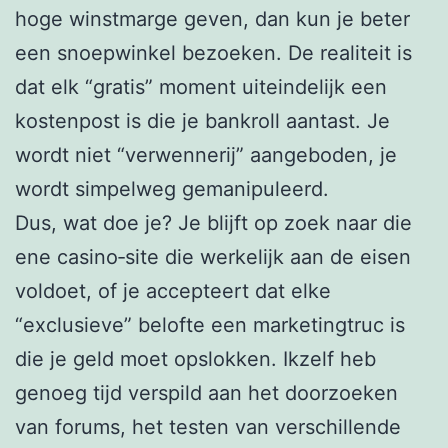
hoge winstmarge geven, dan kun je beter
een snoepwinkel bezoeken. De realiteit is
dat elk “gratis” moment uiteindelijk een
kostenpost is die je bankroll aantast. Je
wordt niet “verwennerij” aangeboden, je
wordt simpelweg gemanipuleerd.
Dus, wat doe je? Je blijft op zoek naar die
ene casino‑site die werkelijk aan de eisen
voldoet, of je accepteert dat elke
“exclusieve” belofte een marketingtruc is
die je geld moet opslokken. Ikzelf heb
genoeg tijd verspild aan het doorzoeken
van forums, het testen van verschillende