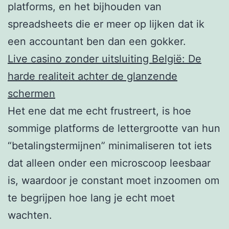
platforms, en het bijhouden van
spreadsheets die er meer op lijken dat ik
een accountant ben dan een gokker.
Live casino zonder uitsluiting België: De
harde realiteit achter de glanzende
schermen
Het ene dat me echt frustreert, is hoe
sommige platforms de lettergrootte van hun
“betalingstermijnen” minimaliseren tot iets
dat alleen onder een microscoop leesbaar
is, waardoor je constant moet inzoomen om
te begrijpen hoe lang je echt moet
wachten.