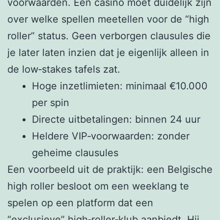
voorwaarden. Een casino moet duidelijk zijn
over welke spellen meetellen voor de “high
roller” status. Geen verborgen clausules die
je later laten inzien dat je eigenlijk alleen in
de low‑stakes tafels zat.
Hoge inzetlimieten: minimaal €10.000
per spin
Directe uitbetalingen: binnen 24 uur
Heldere VIP‑voorwaarden: zonder
geheime clausules
Een voorbeeld uit de praktijk: een Belgische
high roller besloot om een weeklang te
spelen op een platform dat een
“exclusieve” high‑roller‑klub aanbiedt. Hij