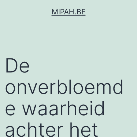
Ga
MIPAH.BE
naar
de
inhoud
De
onverbloemd
e waarheid
achter het