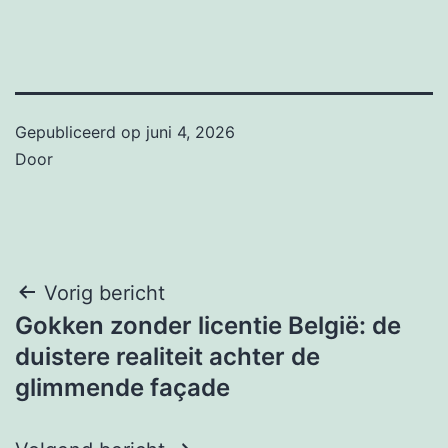
Gepubliceerd op
juni 4, 2026
Door
Bericht
Vorig bericht
Gokken zonder licentie België: de
navigatie
duistere realiteit achter de
glimmende façade