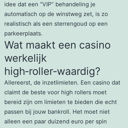
idee dat een “VIP” behandeling je
automatisch op de winstweg zet, is zo
realistisch als een sterrengoud op een
parkeerplaats.
Wat maakt een casino
werkelijk
high‑roller‑waardig?
Allereerst, de inzetlimieten. Een casino dat
claimt de beste voor high rollers moet
bereid zijn om limieten te bieden die echt
passen bij jouw bankroll. Het moet niet
alleen een paar duizend euro per spin