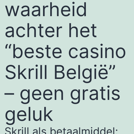
waarheid
achter het
“beste casino
Skrill België”
– geen gratis
geluk
Skrill als betaalmiddel: