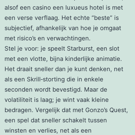
alsof een casino een luxueus hotel is met
een verse verflaag. Het echte “beste” is
subjectief, afhankelijk van hoe je omgaat
met risico’s en verwachtingen.
Stel je voor: je speelt Starburst, een slot
met een vlotte, bijna kinderlijke animatie.
Het draait sneller dan je kunt denken, net
als een Skrill‑storting die in enkele
seconden wordt bevestigd. Maar de
volatiliteit is laag; je wint vaak kleine
bedragen. Vergelijk dat met Gonzo’s Quest,
een spel dat sneller schakelt tussen
winsten en verlies, net als een