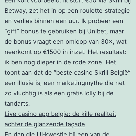
Een kort voorbeeld: ik stort €50 via Skrill bij
Betway, zet het in op een roulette‑strategie
en verlies binnen een uur. Ik probeer een
“gift” bonus te gebruiken bij Unibet, maar
de bonus vraagt een omloop van 30×, wat
neerkomt op €1500 in inzet. Het resultaat:
ik ben nog dieper in de rode zone. Het
toont aan dat de “beste casino Skrill België”
een illusie is, een marketingmythe die net
zo vluchtig is als een gratis lolly bij de
tandarts.
Live casino app belgie: de kille realiteit
achter de glanzende façade
En dan die UI‑kwestie bij een van de