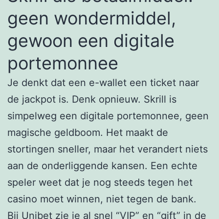
geen wondermiddel,
gewoon een digitale
portemonnee
Je denkt dat een e-wallet een ticket naar
de jackpot is. Denk opnieuw. Skrill is
simpelweg een digitale portemonnee, geen
magische geldboom. Het maakt de
stortingen sneller, maar het verandert niets
aan de onderliggende kansen. Een echte
speler weet dat je nog steeds tegen het
casino moet winnen, niet tegen de bank.
Bij Unibet zie je al snel “VIP” en “gift” in de