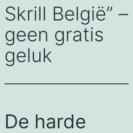
Skrill België” –
geen gratis
geluk
De harde