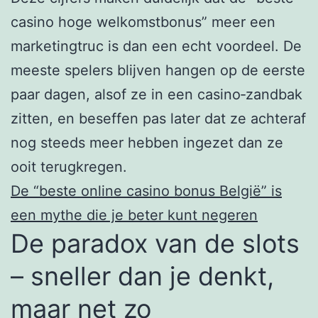
casino hoge welkomstbonus” meer een
marketingtruc is dan een echt voordeel. De
meeste spelers blijven hangen op de eerste
paar dagen, alsof ze in een casino‑zandbak
zitten, en beseffen pas later dat ze achteraf
nog steeds meer hebben ingezet dan ze
ooit terugkregen.
De “beste online casino bonus België” is
een mythe die je beter kunt negeren
De paradox van de slots
– sneller dan je denkt,
maar net zo