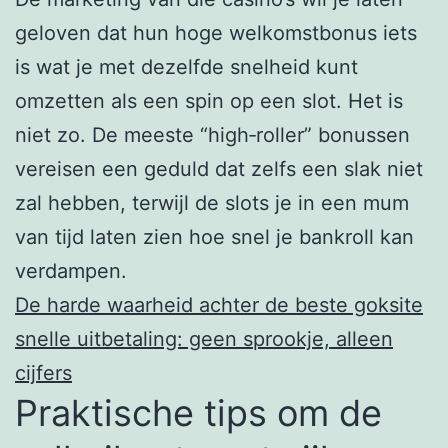
geloven dat hun hoge welkomstbonus iets
is wat je met dezelfde snelheid kunt
omzetten als een spin op een slot. Het is
niet zo. De meeste “high‑roller” bonussen
vereisen een geduld dat zelfs een slak niet
zal hebben, terwijl de slots je in een mum
van tijd laten zien hoe snel je bankroll kan
verdampen.
De harde waarheid achter de beste goksite
snelle uitbetaling: geen sprookje, alleen
cijfers
Praktische tips om de