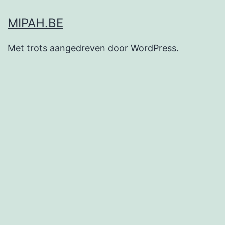
MIPAH.BE
Met trots aangedreven door
WordPress
.