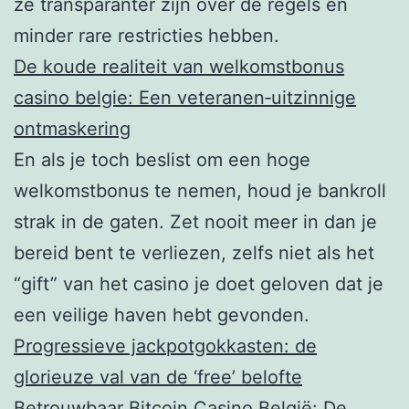
ze transparanter zijn over de regels en
minder rare restricties hebben.
De koude realiteit van welkomstbonus
casino belgie: Een veteranen‑uitzinnige
ontmaskering
En als je toch beslist om een hoge
welkomstbonus te nemen, houd je bankroll
strak in de gaten. Zet nooit meer in dan je
bereid bent te verliezen, zelfs niet als het
“gift” van het casino je doet geloven dat je
een veilige haven hebt gevonden.
Progressieve jackpotgokkasten: de
glorieuze val van de ‘free’ belofte
Betrouwbaar Bitcoin Casino België: De