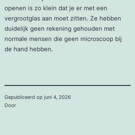
openen is zo klein dat je er met een
vergrootglas aan moet zitten. Ze hebben
duidelijk geen rekening gehouden met
normale mensen die geen microscoop bij
de hand hebben.
Gepubliceerd op
juni 4, 2026
Door