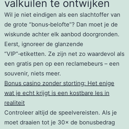
valkuilen te ontwijken
Wil je niet eindigen als een slachtoffer van
de grote “bonus‑belofte”? Dan moet je de
wiskunde achter elk aanbod doorgronden.
Eerst, ignoreer de glanzende
“VIP”‑etiketten. Ze zijn net zo waardevol als
een gratis pen op een reclamebeurs – een
souvenir, niets meer.
Bonus casino zonder storting: Het enige
wat je echt krijgt is een kostbare les in
realiteit
Controleer altijd de speelvereisten. Als je
moet draaien tot je 30× de bonusbedrag