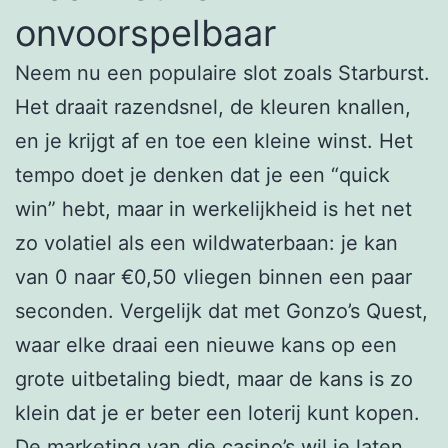
onvoorspelbaar
Neem nu een populaire slot zoals Starburst.
Het draait razendsnel, de kleuren knallen,
en je krijgt af en toe een kleine winst. Het
tempo doet je denken dat je een “quick
win” hebt, maar in werkelijkheid is het net
zo volatiel als een wildwaterbaan: je kan
van 0 naar €0,50 vliegen binnen een paar
seconden. Vergelijk dat met Gonzo’s Quest,
waar elke draai een nieuwe kans op een
grote uitbetaling biedt, maar de kans is zo
klein dat je er beter een loterij kunt kopen.
De marketing van die casino’s wil je laten