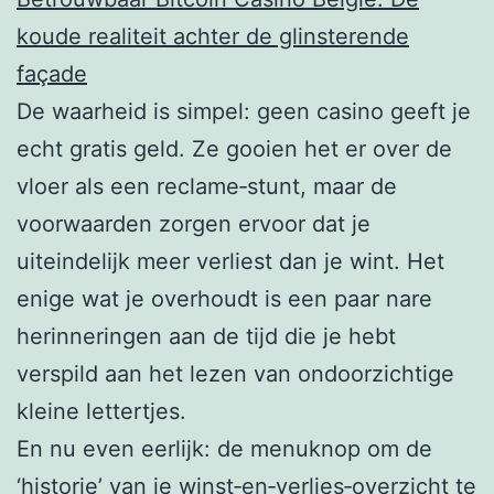
koude realiteit achter de glinsterende
façade
De waarheid is simpel: geen casino geeft je
echt gratis geld. Ze gooien het er over de
vloer als een reclame‑stunt, maar de
voorwaarden zorgen ervoor dat je
uiteindelijk meer verliest dan je wint. Het
enige wat je overhoudt is een paar nare
herinneringen aan de tijd die je hebt
verspild aan het lezen van ondoorzichtige
kleine lettertjes.
En nu even eerlijk: de menuknop om de
‘historie’ van je winst‑en‑verlies‑overzicht te