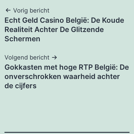
Bericht
Vorig bericht
Echt Geld Casino België: De Koude
navigatie
Realiteit Achter De Glitzende
Schermen
Volgend bericht
Gokkasten met hoge RTP België: De
onverschrokken waarheid achter
de cijfers