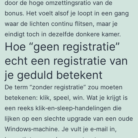
door de hoge omzettingsratio van de
bonus. Het voelt alsof je loopt in een gang
waar de lichten continu flitsen, maar je
eindigt toch in dezelfde donkere kamer.
Hoe “geen registratie”
echt een registratie van
je geduld betekent
De term “zonder registratie” zou moeten
betekenen: klik, speel, win. Wat je krijgt is
een reeks klik‑en‑sleep‑handelingen die
lijken op een slechte upgrade van een oude
Windows‑machine. Je vult je e‑mail in,