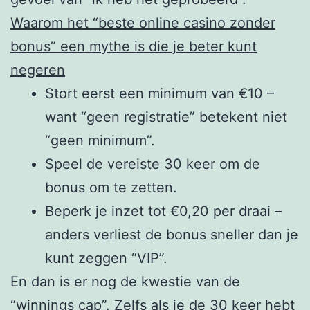
Waarom het “beste online casino zonder
bonus” een mythe is die je beter kunt
negeren
Stort eerst een minimum van €10 –
want “geen registratie” betekent niet
“geen minimum”.
Speel de vereiste 30 keer om de
bonus om te zetten.
Beperk je inzet tot €0,20 per draai –
anders verliest de bonus sneller dan je
kunt zeggen “VIP”.
En dan is er nog de kwestie van de
“winnings cap”. Zelfs als je de 30 keer hebt