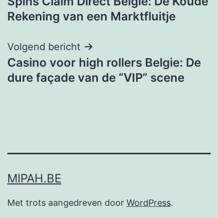
Spins Claim Direct België: De Koude
Rekening van een Marktfluitje
Volgend bericht
Casino voor high rollers Belgie: De
dure façade van de “VIP” scene
MIPAH.BE
Met trots aangedreven door
WordPress
.