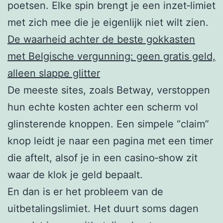
poetsen. Elke spin brengt je een inzet‑limiet
met zich mee die je eigenlijk niet wilt zien.
De waarheid achter de beste gokkasten
met Belgische vergunning: geen gratis geld,
alleen slappe glitter
De meeste sites, zoals Betway, verstoppen
hun echte kosten achter een scherm vol
glinsterende knoppen. Een simpele “claim”
knop leidt je naar een pagina met een timer
die aftelt, alsof je in een casino‑show zit
waar de klok je geld bepaalt.
En dan is er het probleem van de
uitbetalingslimiet. Het duurt soms dagen